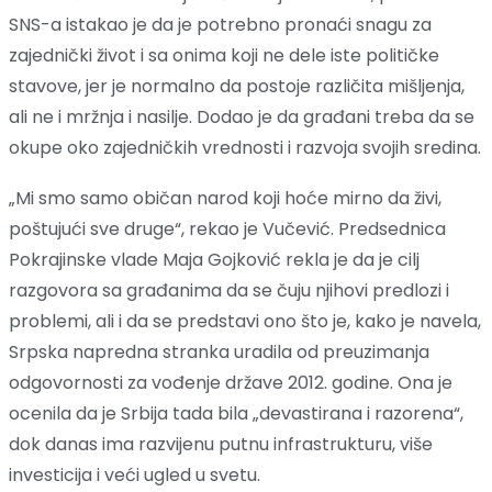
SNS-a istakao je da je potrebno pronaći snagu za
zajednički život i sa onima koji ne dele iste političke
stavove, jer je normalno da postoje različita mišljenja,
ali ne i mržnja i nasilje. Dodao je da građani treba da se
okupe oko zajedničkih vrednosti i razvoja svojih sredina.
„Mi smo samo običan narod koji hoće mirno da živi,
poštujući sve druge“, rekao je Vučević. Predsednica
Pokrajinske vlade Maja Gojković rekla je da je cilj
razgovora sa građanima da se čuju njihovi predlozi i
problemi, ali i da se predstavi ono što je, kako je navela,
Srpska napredna stranka uradila od preuzimanja
odgovornosti za vođenje države 2012. godine. Ona je
ocenila da je Srbija tada bila „devastirana i razorena“,
dok danas ima razvijenu putnu infrastrukturu, više
investicija i veći ugled u svetu.