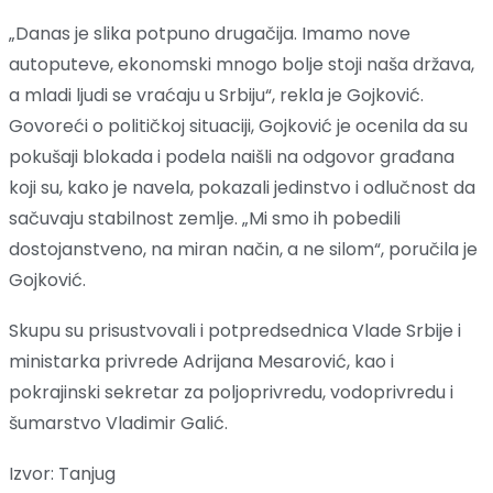
„Danas je slika potpuno drugačija. Imamo nove
autoputeve, ekonomski mnogo bolje stoji naša država,
a mladi ljudi se vraćaju u Srbiju“, rekla je Gojković.
Govoreći o političkoj situaciji, Gojković je ocenila da su
pokušaji blokada i podela naišli na odgovor građana
koji su, kako je navela, pokazali jedinstvo i odlučnost da
sačuvaju stabilnost zemlje. „Mi smo ih pobedili
dostojanstveno, na miran način, a ne silom“, poručila je
Gojković.
Skupu su prisustvovali i potpredsednica Vlade Srbije i
ministarka privrede Adrijana Mesarović, kao i
pokrajinski sekretar za poljoprivredu, vodoprivredu i
šumarstvo Vladimir Galić.
Izvor: Tanjug