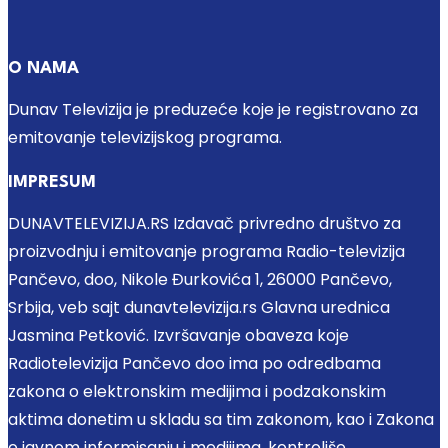
O NAMA
Dunav Televizija je preduzeće koje je registrovano za
emitovanje televizijskog programa.
IMPRESUM
DUNAVTELEVIZIJA.RS Izdavač privredno društvo za
proizvodnju i emitovanje programa Radio-televizija
Pančevo, doo, Nikole Đurkovića 1, 26000 Pančevo,
Srbija, veb sajt dunavtelevizija.rs Glavna urednica
Jasmina Petković. Izvršavanje obaveza koje
Radiotelevizija Pančevo doo ima po odredbama
zakona o elektronskim medijima i podzakonskim
aktima donetim u skladu sa tim zakonom, kao i Zakona
o javnom informisanju i medijima, kontroliše