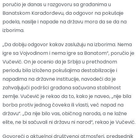
poručio je danas u razgovoru sa građanima u
Banatskom Karađorđevu, da odgovor na pokušaje
podela, nasilje i napade na državu mora da se da na
izborima.
„Da dobiju odgovor kakav zaslužuju na izborima. Nema
igre sa Vojvodinom i nema igre sa Banatom“, poručio je
Vučević. On je ocenio da je Srbija u prethodnom
periodu bila izložena pokušajima destabilizacije i
napadima na državne institucije, navodeći da je
zahvaljujući podršci građana sačuvana stabilnost
zemlje. Vučević je rekao da to, kako je naveo, „nije bila
borba protiv jednog čoveka ili vlasti, već napad na
državu“. „Da nije bilo vas, običnog naroda, a ne lažne
elite, ne bi sačuvali ni državu ni narod“, rekao je Vučević.
Govoreći o aktuelnoj društvenoj atmosferi, predsednik