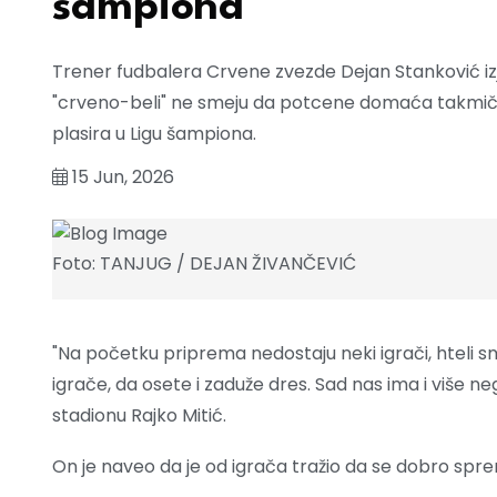
šampiona
Trener fudbalera Crvene zvezde Dejan Stanković iz
"crveno-beli" ne smeju da potcene domaća takmičen
plasira u Ligu šampiona.
15 Jun, 2026
Foto: TANJUG / DEJAN ŽIVANČEVIĆ
"Na početku priprema nedostaju neki igrači, hteli 
igrače, da osete i zaduže dres. Sad nas ima i više n
stadionu Rajko Mitić.
On je naveo da je od igrača tražio da se dobro spre