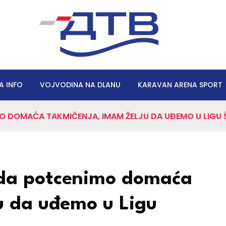
A INFO
VOJVODINA NA DLANU
KARAVAN ARENA SPORT
O DOMAĆA TAKMIČENJA, IMAM ŽELJU DA UĐEMO U LIGU
 da potcenimo domaća
u da uđemo u Ligu