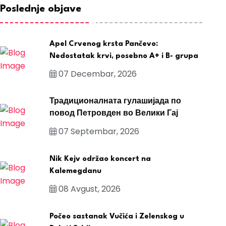
Poslednje objave
Apel Crvenog krsta Pančevo:
Nedostatak krvi, posebno A+ i B- grupa
07 Decembar, 2026
Традиционалната гулашијада по
повод Петровден во Велики Гај
07 Septembar, 2026
Nik Kejv održao koncert na
Kalemegdanu
08 Avgust, 2026
Počeo sastanak Vučića i Zelenskog u