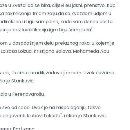
u Zvezdi da se bira, ciljevi eu jasni, prenstvo, Kup i
ća takmičenja. Imam želju da sa Zvezdom udjem u
 indirektno u Ligu šampiona, kada sam doneo dosta
ije bez kvalifikacija igra Ligu šampiona".
slom u dosadašnjem delu prelaznog roka, u kojem je
oizosa Loizua, Kristijana Balova, Mohameda Abu
rili, to smo i uradili, zadovoljan sam. Uvek čuvamo
io je Stanković.
adio u Ferencvarošu.
je sve od sebe. Uvek je na raspolaganju, takve
govorili, klubovi takođe", rekao je Stanković.
rener Partizana.