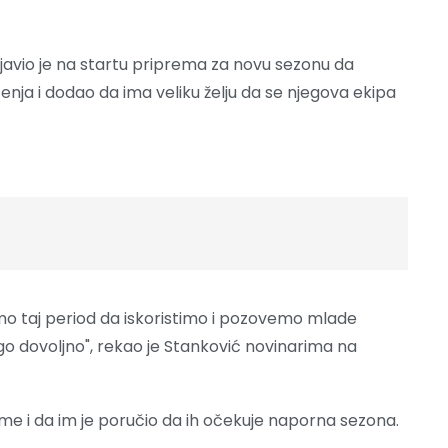
javio je na startu priprema za novu sezonu da
ja i dodao da ima veliku želju da se njegova ekipa
smo taj period da iskoristimo i pozovemo mlade
ego dovoljno", rekao je Stanković novinarima na
me i da im je poručio da ih očekuje naporna sezona.