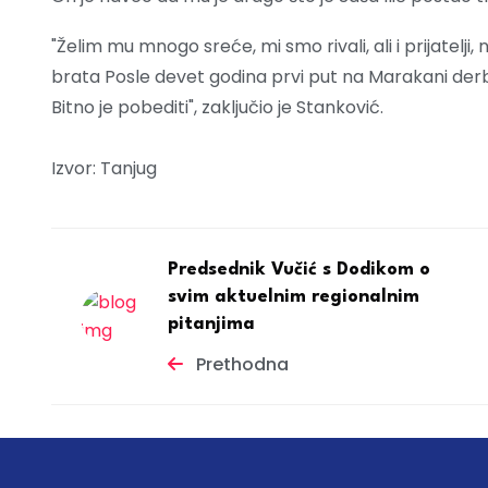
"Želim mu mnogo sreće, mi smo rivali, ali i prijatelji
brata Posle devet godina prvi put na Marakani derbi
Bitno je pobediti", zaključio je Stanković.
Izvor: Tanjug
Predsednik Vučić s Dodikom o
svim aktuelnim regionalnim
pitanjima
Prethodna