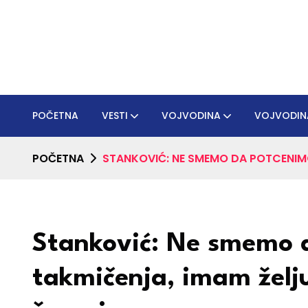
POČETNA
VESTI
VOJVODINA
VOJVODIN
POČETNA
STANKOVIĆ: NE SMEMO DA POTCENIM
Stanković: Ne smemo
takmičenja, imam želj