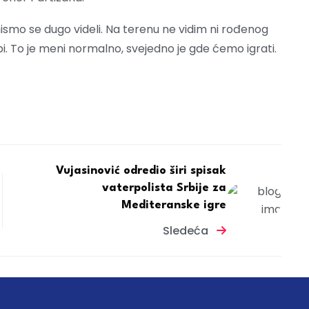
, nismo se dugo videli. Na terenu ne vidim ni rođenog
. To je meni normalno, svejedno je gde ćemo igrati.
Vujasinović odredio širi spisak
vaterpolista Srbije za
Mediteranske igre
Sledeća