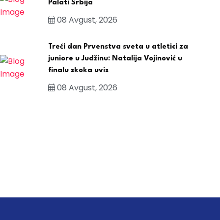
Palati Srbija
08 Avgust, 2026
Treći dan Prvenstva sveta u atletici za
juniore u Judžinu: Natalija Vojinović u
finalu skoka uvis
08 Avgust, 2026