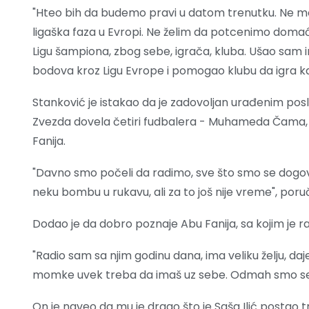
"Hteo bih da budemo pravi u datom trenutku. Ne može 
ligaška faza u Evropi. Ne želim da potcenimo doma
Ligu šampiona, zbog sebe, igrača, kluba. Ušao sam
bodova kroz Ligu Evrope i pomogao klubu da igra kasn
Stanković je istakao da je zadovoljan urađenim po
Zvezda dovela četiri fudbalera - Muhameda Čama, L
Fanija.
"Davno smo počeli da radimo, sve što smo se dogovo
neku bombu u rukavu, ali za to još nije vreme", poruč
Dodao je da dobro poznaje Abu Fanija, sa kojim je r
"Radio sam sa njim godinu dana, ima veliku želju, da
momke uvek treba da imaš uz sebe. Odmah smo se do
On je naveo da mu je drago što je Saša Ilić postao t