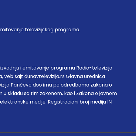
emitovanje televizijskog programa.
zvodnju i emitovanje programa Radio-televizija
, veb sajt dunavtelevizija.rs Glavna urednica
evizija Pančevo doo ima po odredbama zakona o
 u skladu sa tim zakonom, kao i Zakona o javnom
 elektronske medije. Registracioni broj medija IN