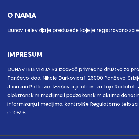
O NAMA
Dunav Televizija je preduzeće koje je registrovano za 
IMPRESUM
DUNAVTELEVIZIJA.RS Izdavač privredno društvo za proi
Pančevo, doo, Nikole Đurkovića 1, 26000 Pančevo, Srbija
Jasmina Petković. Izvršavanje obaveza koje Radiotel
elektronskim medijima i podzakonskim aktima donetim
informisanju i medijima, kontroliše Regulatorno telo za
000898.