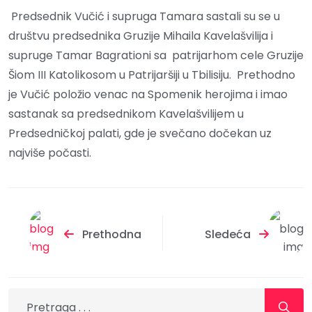
Predsednik Vučić i supruga Tamara sastali su se u
društvu predsednika Gruzije Mihaila Kavelašvilija i
supruge Tamar Bagrationi sa patrijarhom cele Gruzije
Šiom III Katolikosom u Patrijaršiji u Tbilisiju. Prethodno
je Vučić položio venac na Spomenik herojima i imao
sastanak sa predsednikom Kavelašvilijem u
Predsedničkoj palati, gde je svečano dočekan uz
najviše počasti.
Prethodna
Sledeća