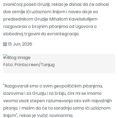
zvaničnoj poseti Gruziji, rekao je danas da će odnosi
dve zemlje ići uzlaznom linijom i naveo da je sa
predsednikom Gruzije Mihailom Kavelašvilijem
razgovarao o brojnim pitanjima od Ugovora o
slobodnoj trgovini do evrointegracija.
15 Jun, 2026
Foto: Printscreen/Tanjug
"Razgovarali smo o svim geopolitičkim pitanjima,
izazovima i za Gruziju i za Srbiju, čini mi se imamo
veoma visok stepen razumevanja oko svih najvažnijih
pitanja. I mislim da će ta saradnja samo ići uzlaznom
linijom", rekao je Vučić novinarima.