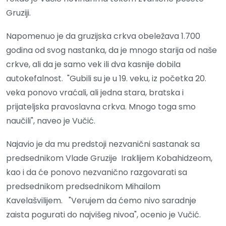
Gruziji.
Napomenuo je da gruzijska crkva obeležava 1.700
godina od svog nastanka, da je mnogo starija od naše
crkve, ali da je samo vek ili dva kasnije dobila
autokefalnost. "Gubili su je u 19. veku, iz početka 20.
veka ponovo vraćali, ali jedna stara, bratska i
prijateljska pravoslavna crkva. Mnogo toga smo
naučili", naveo je Vučić.
Najavio je da mu predstoji nezvanični sastanak sa
predsednikom Vlade Gruzije Iraklijem Kobahidzeom,
kao i da će ponovo nezvanično razgovarati sa
predsednikom predsednikom Mihailom
Kavelašvilijem. "Verujem da ćemo nivo saradnje
zaista pogurati do najvišeg nivoa", ocenio je Vučić.