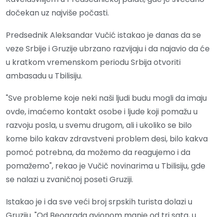
dočekan uz najviše počasti.
Predsednik Aleksandar Vučić istakao je danas da se
veze Srbije i Gruzije ubrzano razvijaju i da najavio da će
u kratkom vremenskom periodu Srbija otvoriti
ambasadu u Tbilisiju.
"Sve probleme koje neki naši ljudi budu mogli da imaju
ovde, imaćemo kontakt osobe i ljude koji pomažu u
razvoju posla, u svemu drugom, ali i ukoliko se bilo
kome bilo kakav zdravstveni problem desi, bilo kakva
pomoć potrebna, da možemo da reagujemo i da
pomažemo", rekao je Vučič novinarima u Tbilisiju, gde
se nalazi u zvaničnoj poseti Gruziji.
Istakao je i da sve veći broj srpskih turista dolazi u
Gruziju. "Od Beograda avionom manje od tri sata, u