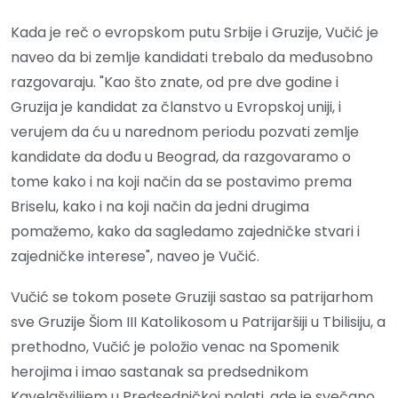
Kada je reč o evropskom putu Srbije i Gruzije, Vučić je
naveo da bi zemlje kandidati trebalo da međusobno
razgovaraju. "Kao što znate, od pre dve godine i
Gruzija je kandidat za članstvo u Evropskoj uniji, i
verujem da ću u narednom periodu pozvati zemlje
kandidate da dođu u Beograd, da razgovaramo o
tome kako i na koji način da se postavimo prema
Briselu, kako i na koji način da jedni drugima
pomažemo, kako da sagledamo zajedničke stvari i
zajedničke interese", naveo je Vučić.
Vučić se tokom posete Gruziji sastao sa patrijarhom
sve Gruzije Šiom III Katolikosom u Patrijaršiji u Tbilisiju, a
prethodno, Vučić je položio venac na Spomenik
herojima i imao sastanak sa predsednikom
Kavelašvilijem u Predsedničkoj palati, gde je svečano