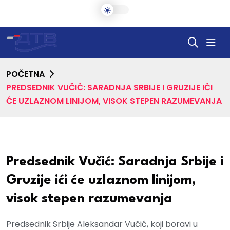
POČETNA
PREDSEDNIK VUČIĆ: SARADNJA SRBIJE I GRUZIJE IĆI
ĆE UZLAZNOM LINIJOM, VISOK STEPEN RAZUMEVANJA
Predsednik Vučić: Saradnja Srbije i
Gruzije ići će uzlaznom linijom,
visok stepen razumevanja
Predsednik Srbije Aleksandar Vučić, koji boravi u