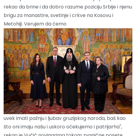
rekao da brine i da dobro razume poziciju Srbije i njenu
brigu za manastire, svetinje i crkve na Kosovu i
Metohiji. Verujem da ćemo
uvek imati pažnju i ljubav gruzijskog naroda, baš kao
što oni imaju našu i uskoro očekujemo i patrijarha",
rekao je Vučič novinarima tokom zvanične posete