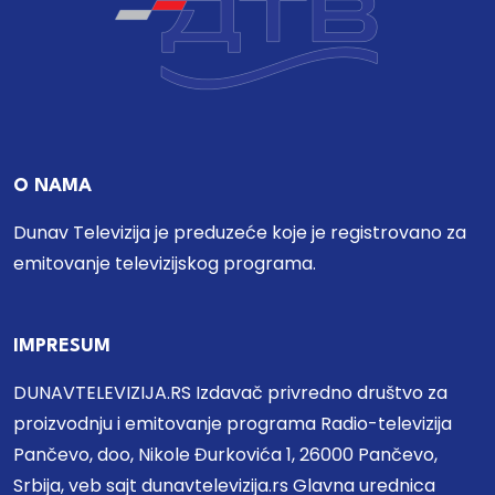
O NAMA
Dunav Televizija je preduzeće koje je registrovano za
emitovanje televizijskog programa.
IMPRESUM
DUNAVTELEVIZIJA.RS Izdavač privredno društvo za
proizvodnju i emitovanje programa Radio-televizija
Pančevo, doo, Nikole Đurkovića 1, 26000 Pančevo,
Srbija, veb sajt dunavtelevizija.rs Glavna urednica