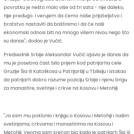
povratku je nešto malo više od tri sata - nije daleko,
nije predugo. I verujem da ćemo naše prijateljstvo i
bratstvo nastaviti da baštinimo i da će naši
ekonomski odnosi biti na mnogo višem nivou nego što
su danas", dodao je Vučić.
Predsednik Srbije Aleksandar Vučić izjavio je danas da
mu je posebna čast bila prijem kod patrijarha cele
Gruzije Šia III Katolikosa u Patrijaršiji u Tbilisiju i istakao
da patrijarh dobro razume poziciju Srbije i njenu brigu
za manastire, svetinje i crkve na Kosovu i Metohiji.
"Ja sam mu poklonio i knjigu o Kosovu i Metohiji i našim
svetinjama, crkvama i manastirima na Kosovu i
Metohiji. Veoma sam srećan bio kada je
patrijarh Šia III