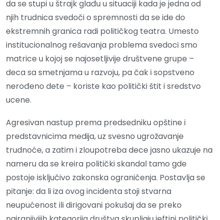
da se stupi u štrajk glađu u situaciji kada je jedna od
njih trudnica svedoči o spremnosti da se ide do
ekstremnih granica radi političkog teatra. Umesto
institucionalnog rešavanja problema svedoci smo
matrice u kojoj se najosetljivije društvene grupe –
deca sa smetnjama u razvoju, pa čak i sopstveno
nerođeno dete – koriste kao politički štit i sredstvo
ucene.
Agresivan nastup prema predsedniku opštine i
predstavnicima medija, uz svesno ugrožavanje
trudnoće, a zatim i zloupotreba dece jasno ukazuje na
nameru da se kreira politički skandal tamo gde
postoje isključivo zakonska ograničenja. Postavlja se
pitanje: da li iza ovog incidenta stoji stvarna
neupućenost ili dirigovani pokušaj da se preko
najranjivijih kategorija društva skupljaju jeftini politički