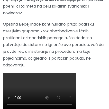
poeni i crta meta na čelu lokalnih zvaničnika i
novinara?
Opština Bečej inače kontinuirano pruža podršku
osetljivim grupama kroz obezbeđivanje ličnih
pratilaca i ortopedskih pomagala, što dodatno
potvrđuje da sistem ne ignoriše ove porodice, već da
je ovde reč o insistiranju na procedurama koje
pojedincima, očigledno iz političkih pobuda, ne
odgovaraju.