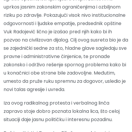
uprkos jasnim zakonskim ograničenjima i ozbiljnom
riziku po zdravlje. Pokazujući visok nivo institucionalne
odgovornosti i ljudske empatije, predsednik opštine
Vuk Radojević lično je izašao pred njih kako bi ih
pozvao na civilizovan dijalog. Cilj ovog susreta bio je da
se zajednički sedne za sto, hladne glave sagledaju sve
pravne i administrativne činjenice, te pronađe
zakonsko i održivo rešenje spornog problema kako bi
u konačnici obe strane bile zadovoljne. Međutim,
umesto da pruže ruku spremnu za dogovor, usledio je
novi talas agresije i uvreda.
Iza ovog radikalnog protesta i verbalnog linča
zapravo stoje dobro poznata lokalna lica, što celoj
situaciji daje jasnu političku i interesnu pozadinu.