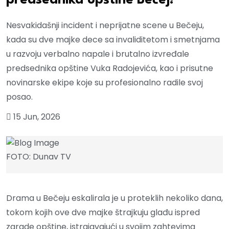
predsednika opštine Bečej!
Nesvakidašnji incident i neprijatne scene u Bečeju,
kada su dve majke dece sa invaliditetom i smetnjama
u razvoju verbalno napale i brutalno izvređale
predsednika opštine Vuka Radojevića, kao i prisutne
novinarske ekipe koje su profesionalno radile svoj
posao.
15 Jun, 2026
FOTO: Dunav TV
Drama u Bečeju eskalirala je u proteklih nekoliko dana,
tokom kojih ove dve majke štrajkuju glađu ispred
zgrade opštine, istrajavajući u svojim zahtevima