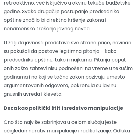
retroaktivno, već isključivo u okviru tekuće budžetske
godine. Svako drugačije postupanje predsednika
opštine značilo bi direktno kršenje zakona i
nenamensko trošenje javnog novca.
U želji da javnosti predstave sve strane priče, novinari
su pokušali da postave legitimna pitanja – kako
predsedniku opštine, tako i majkama. Pitanja poput
onih zašto zahtevi nisu podnošeni na vreme u tekućim
godinama i na koji se tačno zakon pozivaju, umesto
argumentovanih odgovora, pokrenula su lavinu
gnusnih uvreda i kleveta.
Deca kao politički štit i sredstvo manipulacije
Ono što najviše zabrinjava u celom slučaju jeste
očigledan narativ manipulacije i radikalizacije. Odluka