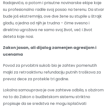
Radojevića, a potom i prisutne novinarske ekipe koje
su profesionalno radile svoj posao na terenu. Da stvar
bude još ekstremnija, ove dve žene su stupile u štrajk
glađu, a jedna od njih je trudna – čime svesno i
direktno ugrožava ne samo svoj život, već i život
deteta koje nosi.
Zakon jasan, ali dijalog zamenjen agresijom i
ucenama
Povod za prvobitni sukob bio je zahtev pomenutih
majki za retroaktivnu refundaciju putnih troškova za
prevoz dece za protekle tri godine.
Lokalna samouprava je ove zahteve odbila, s obzirom
na to da Zakon o budžetskom sistemu striktno
propisuje da se sredstva ne mogu isplaćivati