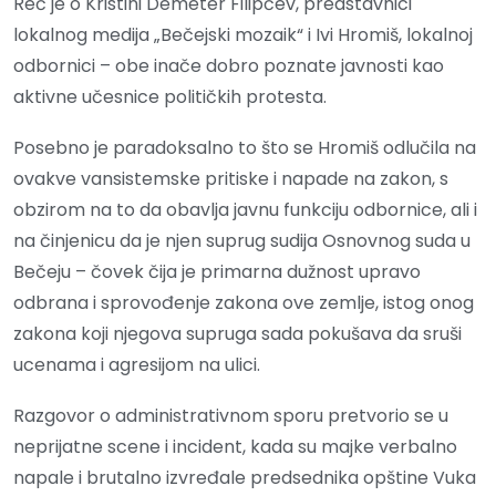
Reč je o Kristini Demeter Filipčev, predstavnici
lokalnog medija „Bečejski mozaik“ i Ivi Hromiš, lokalnoj
odbornici – obe inače dobro poznate javnosti kao
aktivne učesnice političkih protesta.
Posebno je paradoksalno to što se Hromiš odlučila na
ovakve vansistemske pritiske i napade na zakon, s
obzirom na to da obavlja javnu funkciju odbornice, ali i
na činjenicu da je njen suprug sudija Osnovnog suda u
Bečeju – čovek čija je primarna dužnost upravo
odbrana i sprovođenje zakona ove zemlje, istog onog
zakona koji njegova supruga sada pokušava da sruši
ucenama i agresijom na ulici.
Razgovor o administrativnom sporu pretvorio se u
neprijatne scene i incident, kada su majke verbalno
napale i brutalno izvređale predsednika opštine Vuka