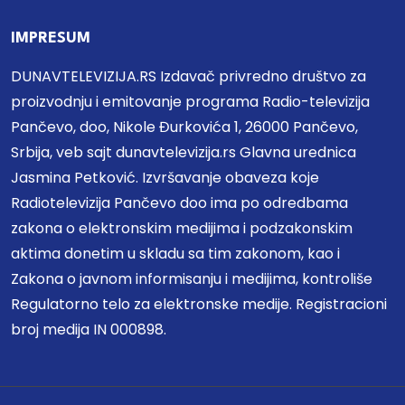
IMPRESUM
DUNAVTELEVIZIJA.RS Izdavač privredno društvo za
proizvodnju i emitovanje programa Radio-televizija
Pančevo, doo, Nikole Đurkovića 1, 26000 Pančevo,
Srbija, veb sajt dunavtelevizija.rs Glavna urednica
Jasmina Petković. Izvršavanje obaveza koje
Radiotelevizija Pančevo doo ima po odredbama
zakona o elektronskim medijima i podzakonskim
aktima donetim u skladu sa tim zakonom, kao i
Zakona o javnom informisanju i medijima, kontroliše
Regulatorno telo za elektronske medije. Registracioni
broj medija IN 000898.