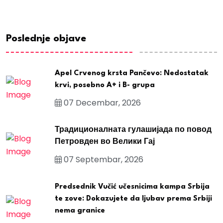
Poslednje objave
Apel Crvenog krsta Pančevo: Nedostatak
krvi, posebno A+ i B- grupa
07 Decembar, 2026
Традиционалната гулашијада по повод
Петровден во Велики Гај
07 Septembar, 2026
Predsednik Vučić učesnicima kampa Srbija
te zove: Dokazujete da ljubav prema Srbiji
nema granice