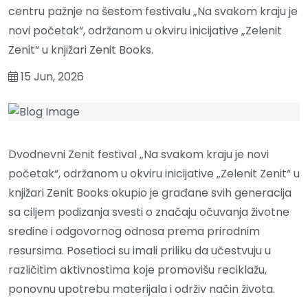
centru pažnje na šestom festivalu „Na svakom kraju je
novi početak“, održanom u okviru inicijative „Zelenit
Zenit“ u knjižari Zenit Books.
15 Jun, 2026
Dvodnevni Zenit festival „Na svakom kraju je novi
početak“, održanom u okviru inicijative „Zelenit Zenit“ u
knjižari Zenit Books okupio je građane svih generacija
sa ciljem podizanja svesti o značaju očuvanja životne
sredine i odgovornog odnosa prema prirodnim
resursima. Posetioci su imali priliku da učestvuju u
različitim aktivnostima koje promovišu reciklažu,
ponovnu upotrebu materijala i održiv način života.