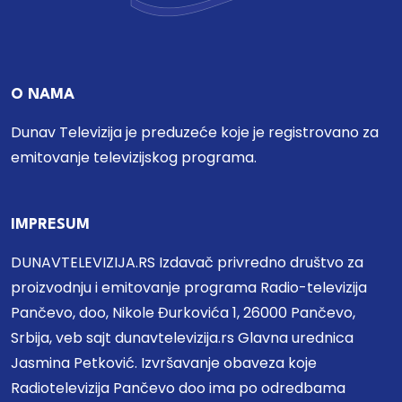
O NAMA
Dunav Televizija je preduzeće koje je registrovano za
emitovanje televizijskog programa.
IMPRESUM
DUNAVTELEVIZIJA.RS Izdavač privredno društvo za
proizvodnju i emitovanje programa Radio-televizija
Pančevo, doo, Nikole Đurkovića 1, 26000 Pančevo,
Srbija, veb sajt dunavtelevizija.rs Glavna urednica
Jasmina Petković. Izvršavanje obaveza koje
Radiotelevizija Pančevo doo ima po odredbama