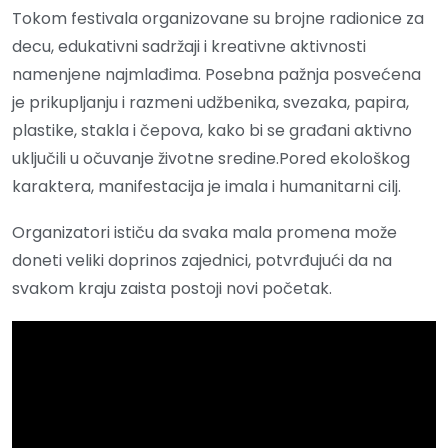
Tokom festivala organizovane su brojne radionice za
decu, edukativni sadržaji i kreativne aktivnosti
namenjene najmlađima. Posebna pažnja posvećena
je prikupljanju i razmeni udžbenika, svezaka, papira,
plastike, stakla i čepova, kako bi se građani aktivno
uključili u očuvanje životne sredine.Pored ekološkog
karaktera, manifestacija je imala i humanitarni cilj.
Organizatori ističu da svaka mala promena može
doneti veliki doprinos zajednici, potvrđujući da na
svakom kraju zaista postoji novi početak.