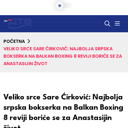
POČETNA
VELIKO SRCE SARE ĆIRKOVIĆ: NAJBOLJA SRPSKA
BOKSERKA NA BALKAN BOXING 8 REVIJI BORIĆE SE ZA
ANASTASIJIN ŽIVOT
Veliko srce Sare Ćirković: Najbolja
srpska bokserka na Balkan Boxing
8 reviji boriće se za Anastasijin