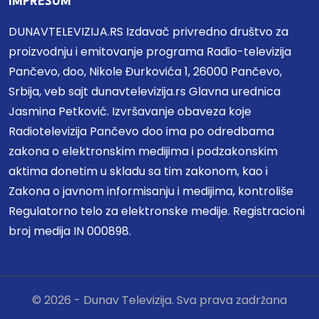
IMPRESUM
DUNAVTELEVIZIJA.RS Izdavač privredno društvo za
proizvodnju i emitovanje programa Radio-televizija
Pančevo, doo, Nikole Đurkovića 1, 26000 Pančevo,
Srbija, veb sajt dunavtelevizija.rs Glavna urednica
Jasmina Petković. Izvršavanje obaveza koje
Radiotelevizija Pančevo doo ima po odredbama
zakona o elektronskim medijima i podzakonskim
aktima donetim u skladu sa tim zakonom, kao i
Zakona o javnom informisanju i medijima, kontroliše
Regulatorno telo za elektronske medije. Registracioni
broj medija IN 000898.
© 2026 - Dunav Televizija. Sva prava zadržana