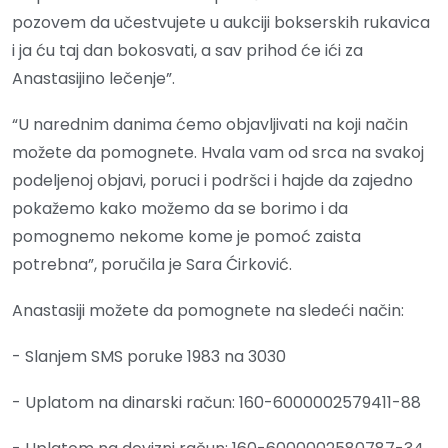
pozovem da učestvujete u aukciji bokserskih rukavica
i ja ću taj dan bokosvati, a sav prihod će ići za
Anastasijino lečenje”.
“U narednim danima ćemo objavljivati na koji način
možete da pomognete. Hvala vam od srca na svakoj
podeljenoj objavi, poruci i podršci i hajde da zajedno
pokažemo kako možemo da se borimo i da
pomognemo nekome kome je pomoć zaista
potrebna”, poručila je Sara Ćirković.
Anastasiji možete da pomognete na sledeći način:
- Slanjem SMS poruke 1983 na 3030
- Uplatom na dinarski račun: 160-6000002579411-88