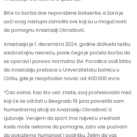
Biće to borba dve neporažene bokserke, a Sara je
uoči svog nastupa zamolila sve koji su u mogućnosti
da pomognu Anastasiji Obradović.
Anastasija je 1. decembra 2024. godine doživela tešku
saobraćajnu nesreću, posle čega je počela borba da
se oporavi i ponovo normalno živi. Porodica vodi bitku
da Anastasiju prebace u Univerzitetsku bolnicu u
Cirihu, gde je neophodan novac od 400.000 evra.
“Ćao svima. Kao što već znate, svoj profesionalni meč
koji će se održati u Beogradu 19. juna posvetila sam
humanitarnoj akciji za Anastasiju Obradović iz
Ljubovije. Verujem da sport ima najveću vrednost
kada može nekome da pomogne, zato vas pozivam
da pokažemo humanost i podršku. Želim da vas