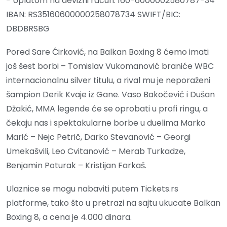
- Uplatom na devizni račun: 160-6000002580787-34
IBAN: RS35160600000258078734 SWIFT/BIC:
DBDBRSBG
Pored Sare Ćirković, na Balkan Boxing 8 ćemo imati
još šest borbi – Tomislav Vukomanović braniće WBC
internacionalnu silver titulu, a rival mu je neporaženi
šampion Derik Kvaje iz Gane. Vaso Bakočević i Dušan
Džakić, MMA legende će se oprobati u profi ringu, a
čekaju nas i spektakularne borbe u duelima Marko
Marić – Nejc Petrič, Darko Stevanović – Georgi
Umekašvili, Leo Cvitanović – Merab Turkadze,
Benjamin Poturak – Kristijan Farkaš.
Ulaznice se mogu nabaviti putem Tickets.rs
platforme, tako što u pretrazi na sajtu ukucate Balkan
Boxing 8, a cena je 4.000 dinara.