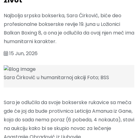
život
Najbolja srpska bokserka, Sara Ćirković, biće deo
profesionalne bokserske revije 19. juna u Ložionici
Balkan Boxing 8, a ona je odlučila da ovaj njen meč ima
humanitarni karakter.
15 Jun, 2026
Sara Ćirković u humanitarnoj akciji Foto; BSS
Sara je odlučila da svoje bokserske rukavice sa meča
gde će joj da bude protivnica Leticija Amanua iz Gane,
koja do sada nema poraz (6 pobeda, 4 nokauta), stavi
na aukciju kako bi se skupio novac za lečenje
Anastasije Obradović iz Ljubovije.