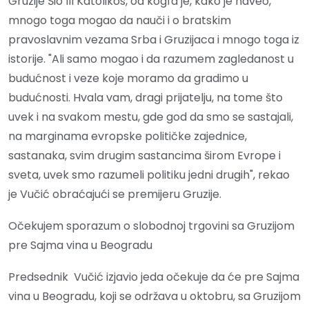
Gruzije Šio III Katolikos, od kogfa je, kako je naveo,
mnogo toga mogao da nauči i o bratskim
pravoslavnim vezama Srba i Gruzijaca i mnogo toga iz
istorije. "Ali samo mogao i da razumem zagledanost u
budućnost i veze koje moramo da gradimo u
budućnosti. Hvala vam, dragi prijatelju, na tome što
uvek i na svakom mestu, gde god da smo se sastajali,
na marginama evropske političke zajednice,
sastanaka, svim drugim sastancima širom Evrope i
sveta, uvek smo razumeli politiku jedni drugih", rekao
je Vučić obraćajući se premijeru Gruzije.
Očekujem sporazum o slobodnoj trgovini sa Gruzijom
pre Sajma vina u Beogradu
Predsednik Vučić izjavio jeda očekuje da će pre Sajma
vina u Beogradu, koji se održava u oktobru, sa Gruzijom