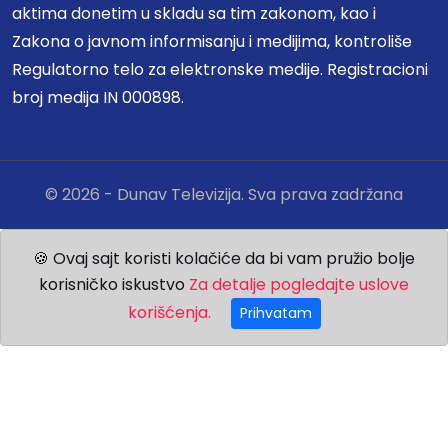
aktima donetim u skladu sa tim zakonom, kao i
Zakona o javnom informisanju i medijima, kontroliše
Regulatorno telo za elektronske medije. Registracioni
broj medija IN 000898.
© 2026 - Dunav Televizija. Sva prava zadržana
🍪 Ovaj sajt koristi kolačiće da bi vam pružio bolje
korisničko iskustvo
Za detalje pogledajte uslove
korišćenja.
Prihvatam