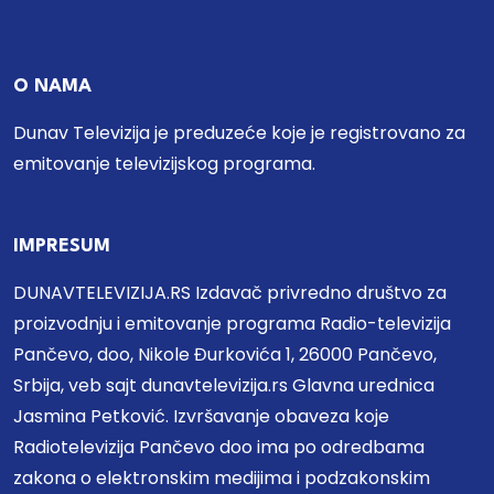
O NAMA
Dunav Televizija je preduzeće koje je registrovano za
emitovanje televizijskog programa.
IMPRESUM
DUNAVTELEVIZIJA.RS Izdavač privredno društvo za
proizvodnju i emitovanje programa Radio-televizija
Pančevo, doo, Nikole Đurkovića 1, 26000 Pančevo,
Srbija, veb sajt dunavtelevizija.rs Glavna urednica
Jasmina Petković. Izvršavanje obaveza koje
Radiotelevizija Pančevo doo ima po odredbama
zakona o elektronskim medijima i podzakonskim