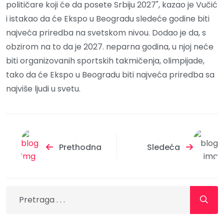
političare koji će da posete Srbiju 2027", kazao je Vučić
i istakao da će Ekspo u Beogradu sledeće godine biti
najveća priredba na svetskom nivou. Dodao je da, s
obzirom na to da je 2027. neparna godina, u njoj neće
biti organizovanih sportskih takmičenja, olimpijade,
tako da će Ekspo u Beogradu biti najveća priredba sa
najviše ljudi u svetu.
Prethodna
Sledeća