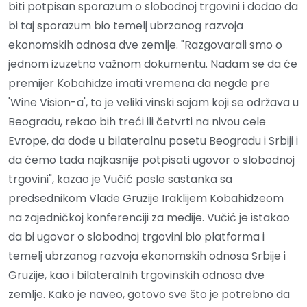
biti potpisan sporazum o slobodnoj trgovini i dodao da
bi taj sporazum bio temelj ubrzanog razvoja
ekonomskih odnosa dve zemlje. "Razgovarali smo o
jednom izuzetno važnom dokumentu. Nadam se da će
premijer Kobahidze imati vremena da negde pre
'Wine Vision-a', to je veliki vinski sajam koji se održava u
Beogradu, rekao bih treći ili četvrti na nivou cele
Evrope, da dođe u bilateralnu posetu Beogradu i Srbiji i
da ćemo tada najkasnije potpisati ugovor o slobodnoj
trgovini", kazao je Vučić posle sastanka sa
predsednikom Vlade Gruzije Iraklijem Kobahidzeom
na zajedničkoj konferenciji za medije. Vučić je istakao
da bi ugovor o slobodnoj trgovini bio platforma i
temelj ubrzanog razvoja ekonomskih odnosa Srbije i
Gruzije, kao i bilateralnih trgovinskih odnosa dve
zemlje. Kako je naveo, gotovo sve što je potrebno da