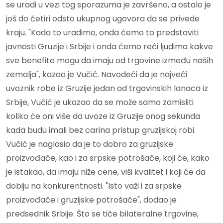
se uradi u vezi tog sporazuma je završeno, a ostalo je
još do četiri odsto ukupnog ugovora da se privede
kraju. "Kada to uradimo, onda ćemo to predstaviti
javnosti Gruzije i Srbije i onda ćemo reći ljudima kakve
sve benefite mogu da imaju od trgovine između naših
zemalja", kazao je Vučić. Navodeći da je najveći
uvoznik robe iz Gruzije jedan od trgovinskih lanaca iz
Srbije, Vučić je ukazao da se može samo zamisliti
koliko će oni više da uvoze iz Gruzije onog sekunda
kada budu imali bez carina pristup gruzijskoj robi.
Vučić je naglasio da je to dobro za gruzijske
proizvođače, kao i za srpske potrošače, koji će, kako
je istakao, da imaju niže cene, viši kvalitet i koji će da
dobiju na konkurentnosti. "Isto važi i za srpske
proizvođače i gruzijske potrošače", dodao je
predsednik Srbije. Što se tiče bilateralne trgovine,