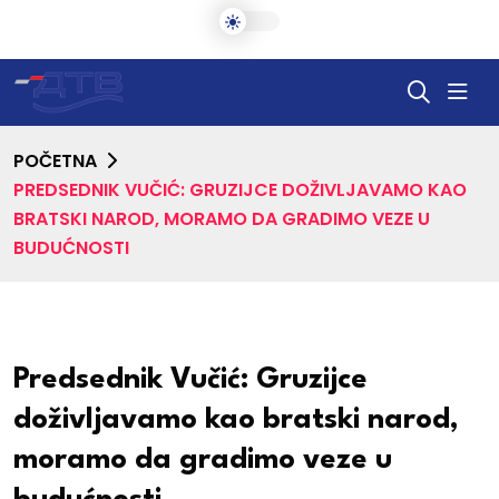
POČETNA
PREDSEDNIK VUČIĆ: GRUZIJCE DOŽIVLJAVAMO KAO
BRATSKI NAROD, MORAMO DA GRADIMO VEZE U
BUDUĆNOSTI
Predsednik Vučić: Gruzijce
doživljavamo kao bratski narod,
moramo da gradimo veze u