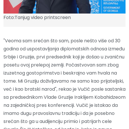
Foto:Tanjug video printscreen
"Veoma sam srećan što sam, posle nešto više od 30
godina od uspostavljanja diplomatskih odnosa između
Srbije i Gruzije, prvi predsednik koji je došao u zvaničnu
posetu ovoj prelepoj zemlji. Počastvovan sam zbog
izuzetnog gostoprimstva i beskrajno vam hvala na
tome. Mi Gruziju doživljavamo ne samo kao prijateljski,
već i kao bratski narod", rekao je Vučić posle sastanka
sa predsednikom Vlade Gruzije Iraklijem Kobahidzeom
na zajedničkoj pres konferenciji. Vučić je istakao da
imamo dugu pravoslavnu tradiciju i da je posebno
srećan što ga u audijenciju primio i patrijarh cele