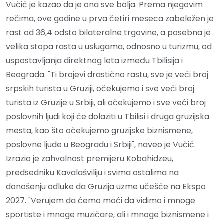
Vučić je kazao da je ona sve bolja. Prema njegovim
rečima, ove godine u prva četiri meseca zabeležen je
rast od 36,4 odsto bilateralne trgovine, a posebna je
velika stopa rasta u uslugama, odnosno u turizmu, od
uspostavljanja direktnog leta između Tbilisija i
Beograda. "Ti brojevi drastično rastu, sve je veći broj
srpskih turista u Gruziji, očekujemo i sve veći broj
turista iz Gruzije u Srbiji, ali očekujemo i sve veći broj
poslovnih ljudi koji će dolaziti u Tbilisi i druga gruzijska
mesta, kao što očekujemo gruzijske biznismene,
poslovne ljude u Beogradu i Srbiji", naveo je Vučić.
Izrazio je zahvalnost premijeru Kobahidzeu,
predsedniku Kavalašviliju i svima ostalima na
donošenju odluke da Gruzija uzme učešće na Ekspo
2027. "Verujem da ćemo moći da vidimo i mnoge
sportiste i mnoge muzičare, ali i mnoge biznismene i