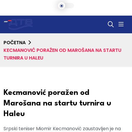
POČETNA
KECMANOVIĆ PORAŽEN OD MAROŠANA NA STARTU
TURNIRA U HALEU
Kecmanović poražen od
Marošana na startu turnira u
Haleu
Srpski teniser Miomir Kecmanović zaustavljen je na