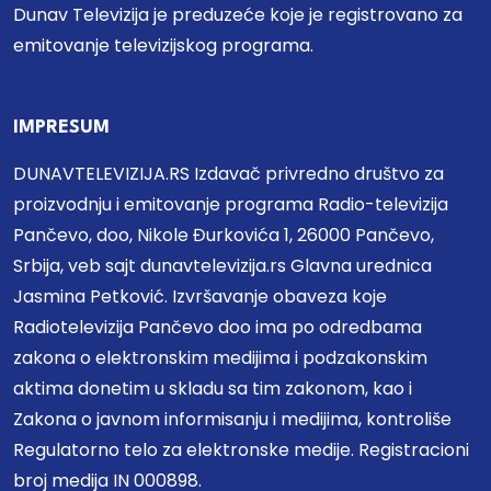
Dunav Televizija je preduzeće koje je registrovano za
emitovanje televizijskog programa.
IMPRESUM
DUNAVTELEVIZIJA.RS Izdavač privredno društvo za
proizvodnju i emitovanje programa Radio-televizija
Pančevo, doo, Nikole Đurkovića 1, 26000 Pančevo,
Srbija, veb sajt dunavtelevizija.rs Glavna urednica
Jasmina Petković. Izvršavanje obaveza koje
Radiotelevizija Pančevo doo ima po odredbama
zakona o elektronskim medijima i podzakonskim
aktima donetim u skladu sa tim zakonom, kao i
Zakona o javnom informisanju i medijima, kontroliše
Regulatorno telo za elektronske medije. Registracioni
broj medija IN 000898.