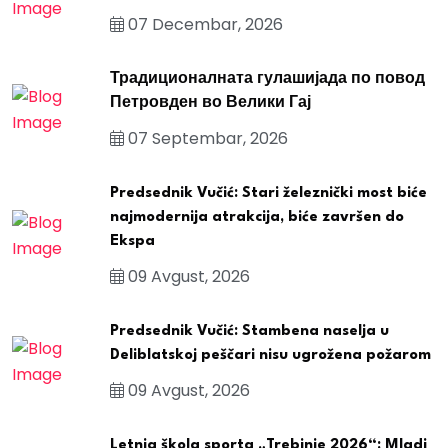
07 Decembar, 2026
Традиционалната гулашијада по повод
Петровден во Велики Гај
07 Septembar, 2026
Predsednik Vučić: Stari železnički most biće
najmodernija atrakcija, biće završen do
Ekspa
09 Avgust, 2026
Predsednik Vučić: Stambena naselja u
Deliblatskoj peščari nisu ugrožena požarom
09 Avgust, 2026
Letnja škola sporta „Trebinje 2026“: Mladi