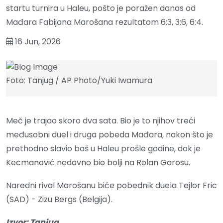
startu turnira u Haleu, pošto je poražen danas od
Mađara Fabijana Marošana rezultatom 6:3, 3:6, 6:4.
16 Jun, 2026
Foto: Tanjug / AP Photo/Yuki Iwamura
Meč je trajao skoro dva sata. Bio je to njihov treći
međusobni duel i druga pobeda Mađara, nakon što je
prethodno slavio baš u Haleu prošle godine, dok je
Kecmanović nedavno bio bolji na Rolan Garosu.
Naredni rival Marošanu biće pobednik duela Tejlor Fric
(SAD) - Zizu Bergs (Belgija).
Izvor: Tanjug