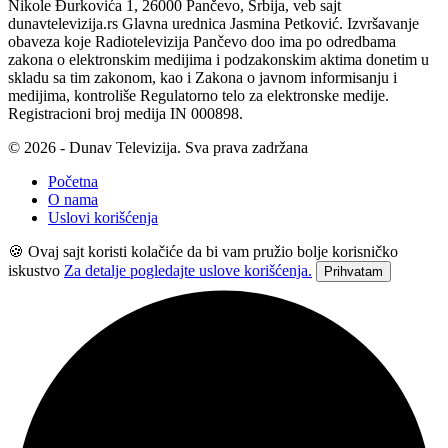
Nikole Đurkovića 1, 26000 Pančevo, Srbija, veb sajt
dunavtelevizija.rs Glavna urednica Jasmina Petković. Izvršavanje
obaveza koje Radiotelevizija Pančevo doo ima po odredbama
zakona o elektronskim medijima i podzakonskim aktima donetim u
skladu sa tim zakonom, kao i Zakona o javnom informisanju i
medijima, kontroliše Regulatorno telo za elektronske medije.
Registracioni broj medija IN 000898.
© 2026 - Dunav Televizija. Sva prava zadržana
Početna
O nama
Uslovi korišćenja
🍪 Ovaj sajt koristi kolačiće da bi vam pružio bolje korisničko
iskustvo
Za detalje pogledajte uslove korišćenja.
Prihvatam