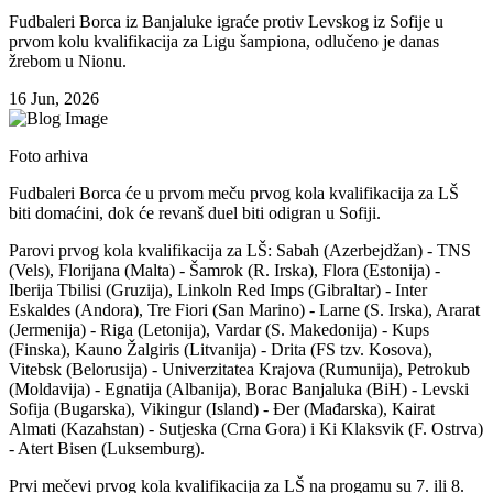
Fudbaleri Borca iz Banjaluke igraće protiv Levskog iz Sofije u
prvom kolu kvalifikacija za Ligu šampiona, odlučeno je danas
žrebom u Nionu.
16 Jun, 2026
Foto arhiva
Fudbaleri Borca će u prvom meču prvog kola kvalifikacija za LŠ
biti domaćini, dok će revanš duel biti odigran u Sofiji.
Parovi prvog kola kvalifikacija za LŠ: Sabah (Azerbejdžan) - TNS
(Vels), Florijana (Malta) - Šamrok (R. Irska), Flora (Estonija) -
Iberija Tbilisi (Gruzija), Linkoln Red Imps (Gibraltar) - Inter
Eskaldes (Andora), Tre Fiori (San Marino) - Larne (S. Irska), Ararat
(Jermenija) - Riga (Letonija), Vardar (S. Makedonija) - Kups
(Finska), Kauno Žalgiris (Litvanija) - Drita (FS tzv. Kosova),
Vitebsk (Belorusija) - Univerzitatea Krajova (Rumunija), Petrokub
(Moldavija) - Egnatija (Albanija), Borac Banjaluka (BiH) - Levski
Sofija (Bugarska), Vikingur (Island) - Đer (Mađarska), Kairat
Almati (Kazahstan) - Sutjeska (Crna Gora) i Ki Klaksvik (F. Ostrva)
- Atert Bisen (Luksemburg).
Prvi mečevi prvog kola kvalifikacija za LŠ na progamu su 7. ili 8.