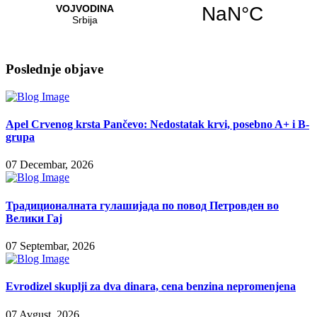
Poslednje objave
Apel Crvenog krsta Pančevo: Nedostatak krvi, posebno A+ i B-
grupa
07 Decembar, 2026
Традиционалната гулашијада по повод Петровден во
Велики Гај
07 Septembar, 2026
Evrodizel skuplji za dva dinara, cena benzina nepromenjena
07 Avgust, 2026