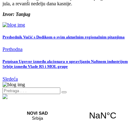
jula, a revanši nedelju dana kasnije.
Izvor: Tanjug
Predsednik Vučić s Dodikom o svim aktuelnim regionalnim pitanjima
Prethodna
Potpisan Ugovor između akcionara o upravljanju Naftnom industrijom
Srbije između Vlade RS i MOL grupe
Sledeća