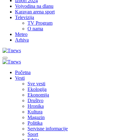
Izbori 2024
Vojvodina na dlanu
Karavan arena sport
Televizija
TV Program
O nama
Meteo
Arhiva
Početna
Vesti
Sve vesti
Ekologija
Ekonomija
Društvo
Hronika
Kultura
Magazin
Politika
Servisne informacije
Sport
Srbija