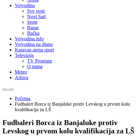
Vojvodina
Sve vesti
Novi Sad
Srem
Banat
Bačka
Vojvodina info
Vojvodina na dlanu
Karavan arena sport
Televizija
TV Program
O nama
Meteo
Arhiva
Početna
Fudbaleri Borca iz Banjaluke protiv Levskog u prvom kolu
kvalifikacija za LŠ
Fudbaleri Borca iz Banjaluke protiv
Levskog u prvom kolu kvalifikacija za LŠ