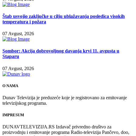
Štab usvojio zaključke u cilju ublažavanja posledica visokih
temperatura i požara
07 Avgust, 2026
Sombor: Akcija dobrovoljnog davanja krvi 11. avgusta u
Staparu
07 Avgust, 2026
O NAMA
Dunav Televizija je preduzeće koje je registrovano za emitovanje
televizijskog programa.
IMPRESUM
DUNAVTELEVIZIJA.RS Izdavač privredno društvo za
proizvodnju i emitovanje programa Radio-televizija Pančevo, doo,