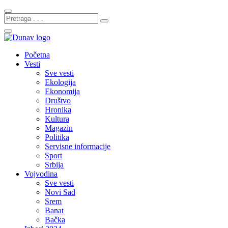
Početna
Vesti
Sve vesti
Ekologija
Ekonomija
Društvo
Hronika
Kultura
Magazin
Politika
Servisne informacije
Sport
Srbija
Vojvodina
Sve vesti
Novi Sad
Srem
Banat
Bačka