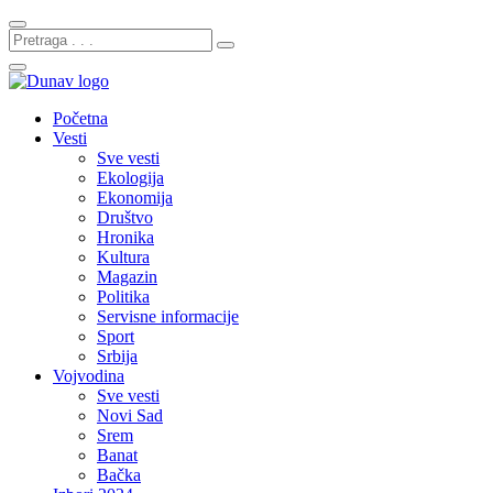
Početna
Vesti
Sve vesti
Ekologija
Ekonomija
Društvo
Hronika
Kultura
Magazin
Politika
Servisne informacije
Sport
Srbija
Vojvodina
Sve vesti
Novi Sad
Srem
Banat
Bačka