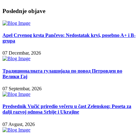
Poslednje objave
Apel Crvenog krsta Pančevo: Nedostatak krvi, posebno A+ i B-
grupa
07 Decembar, 2026
Традиционалната гулашијада по повод Петровден во
Велики Гај
07 Septembar, 2026
Predsednik Vučić priredio večeru u čast Zelenskog: Poseta za
dalji razvoj odnosa Srbije i Ukrajine
07 Avgust, 2026