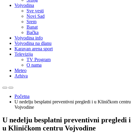
Vojvodina
Sve vesti
Novi Sad
Srem
Banat
Bačka
Vojvodina info
Vojvodina na dlanu
Karavan arena sport
Televizija
TV Program
O nama
Meteo
Arhiva
Početna
U nedelju besplatni preventivni pregledi i u Kliničkom centru
Vojvodine
U nedelju besplatni preventivni pregledi i
u Kliničkom centru Vojvodine