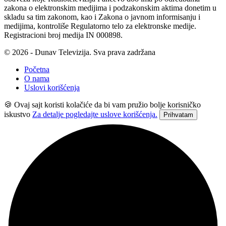
zakona o elektronskim medijima i podzakonskim aktima donetim u
skladu sa tim zakonom, kao i Zakona o javnom informisanju i
medijima, kontroliše Regulatorno telo za elektronske medije.
Registracioni broj medija IN 000898.
© 2026 - Dunav Televizija. Sva prava zadržana
Početna
O nama
Uslovi korišćenja
🍪 Ovaj sajt koristi kolačiće da bi vam pružio bolje korisničko
iskustvo
Za detalje pogledajte uslove korišćenja.
Prihvatam