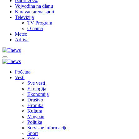
Izbori 2024
Vojvodina na dlanu
Karavan arena sport
Televizija
TV Program
O nama
Meteo
Arhiva
Početna
Vesti
Sve vesti
Ekologija
Ekonomija
Društvo
Hronika
Kultura
Magazin
Politika
Servisne informacije
Sport
Srbija