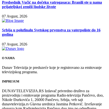
Predsednik Vučić na dočeku vatrogasaca: Branili ste u nama
prijateljskoj zemlji ljudske živote
07 Avgust, 2026
Srbija u polufinalu Svetskog prvenstva za vaterpoliste do 16
godina
07 Avgust, 2026
O NAMA
Dunav Televizija je preduzeće koje je registrovano za emitovanje
televizijskog programa.
IMPRESUM
DUNAVTELEVIZIJA.RS Izdavač privredno društvo za
proizvodnju i emitovanje programa Radio-televizija Pančevo, doo,
Nikole Đurkovića 1, 26000 Pančevo, Srbija, veb sajt
dunavtelevizija.rs Glavna urednica Jasmina Petković. Izvršavanje
obaveza koje Radiotelevizija Pančevo doo ima po odredbama