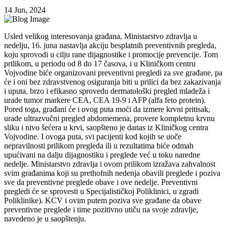
14 Jun, 2024
Usled velikog interesovanja građana, Ministarstvo zdravlja u
nedelju, 16. juna nastavlja akciju besplatnih preventivnih pregleda,
koju sprovodi u cilju rane dijagnostike i promocije prevencije. Tom
prilikom, u periodu od 8 do 17 časova, i u Kliničkom centru
Vojvodine biće organizovani preventivni pregledi za sve građane, pa
će i oni bez zdravstvenog osiguranja biti u prilici da bez zakazivanja
i uputa, brzo i efikasno sprovedu dermatološki pregled mladeža i
urade tumor markere CEA, CEA 19-9 i AFP (alfa feto protein).
Pored toga, građani će i ovog puta moći da izmere krvni pritisak,
urade ultrazvučni pregled abdomemena, provere kompletnu krvnu
sliku i nivo šećera u krvi, saopšteno je danas iz Kliničkog centra
Vojvodine. I ovoga puta, svi pacijenti kod kojih se uoče
nepravilnosti prilikom pregleda ili u rezultatima biće odmah
upućivani na dalju dijagnostiku i preglede već u toku naredne
nedelje. Ministarstvo zdravlja i ovom prilikom izražava zahvalnost
svim građanima koji su prethofnih nedenja obavili preglede i poziva
sve da preventivne preglede obave i ove nedelje. Preventivni
pregledi će se sprovesti u Specijalističkoj Poliklinici, u zgradi
Poliklinike). KCV i ovim putem poziva sve građane da obave
preventivne preglede i time pozitivno utiču na svoje zdravlje,
navedeno je u saopštenju.