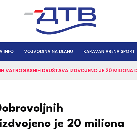
A INFO
VOJVODINA NA DLANU
KARAVAN ARENA SPORT
H VATROGASNIH DRUŠTAVA IZDVOJENO JE 20 MILIONA D
obrovoljnih
izdvojeno je 20 miliona