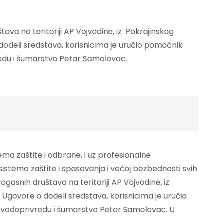
va na teritoriji AP Vojvodine, iz Pokrajinskog
dodeli sredstava, korisnicima je uručio pomoćnik
redu i šumarstvo Petar Samolovac.
ma zaštite i odbrane, i uz profesionalne
istema zaštite i spasavanja i većoj bezbednosti svih
asnih društava na teritoriji AP Vojvodine, iz
 Ugovore o dodeli sredstava, korisnicima je uručio
 vodoprivredu i šumarstvo Petar Samolovac. U