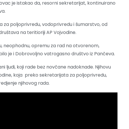
ac je istakao da, resorni sekretarijat, kontinuirano
va.
ta za poljoprivredu, vodoprivredu i šumarstvo, od
ruštava na teritioriji AP Vojvodine.
alu, neophodnu, opremu za rad na otvorenom,
bilo je i Dobrovoljno vatrogasno društvo iz Pančeva.
i ljudi, koji rade bez novčane nadoknade. Njihovu
dine, koja preko sekretarijata za poljoprivredu,
edjenje njihovog rada.