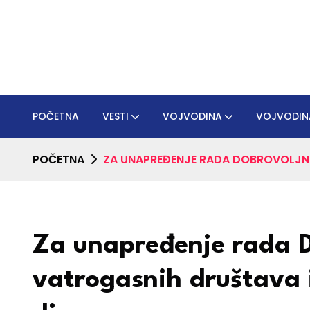
POČETNA
VESTI
VOJVODINA
VOJVODIN
POČETNA
ZA UNAPREĐENJE RADA DOBROVOLJNI
Za unapređenje rada D
vatrogasnih društava 