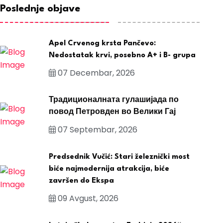
Poslednje objave
Apel Crvenog krsta Pančevo:
Nedostatak krvi, posebno A+ i B- grupa
07 Decembar, 2026
Традиционалната гулашијада по
повод Петровден во Велики Гај
07 Septembar, 2026
Predsednik Vučić: Stari železnički most
biće najmodernija atrakcija, biće
završen do Ekspa
09 Avgust, 2026