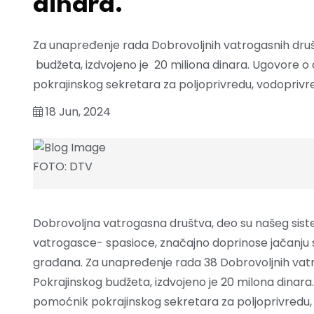
dinara.
Za unapređenje rada Dobrovoljnih vatrogasnih društa
budžeta, izdvojeno je 20 miliona dinara. Ugovore o 
pokrajinskog sekretara za poljoprivredu, vodopriv
18 Jun, 2024
FOTO: DTV
Dobrovoljna vatrogasna društva, deo su našeg siste
vatrogasce- spasioce, značajno doprinose jačanju s
građana. Za unapređenje rada 38 Dobrovoljnih vatrog
Pokrajinskog budžeta, izdvojeno je 20 milona dinara.
pomoćnik pokrajinskog sekretara za poljoprivredu,