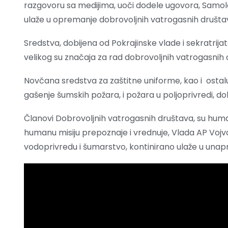
razgovoru sa medijima, uoči dodele ugovora, Samolov
ulaže u opremanje dobrovoljnih vatrogasnih društa
Sredstva, dobijena od Pokrajinske vlade i sekratrija
velikog su značaja za rad dobrovoljnih vatrogasnih d
Novčana sredstva za zaštitne uniforme, kao i ost
gašenje šumskih požara, i požara u poljoprivredi, do
Članovi Dobrovoljnih vatrogasnih društava, su human
humanu misiju prepoznaje i vrednuje, Vlada AP Vojvo
vodoprivredu i šumarstvo, kontinirano ulaže u unapr