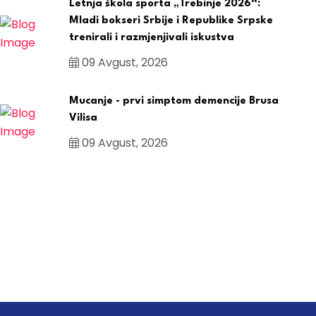
Letnja škola sporta „Trebinje 2026“:
Mladi bokseri Srbije i Republike Srpske
trenirali i razmjenjivali iskustva
09 Avgust, 2026
Mucanje - prvi simptom demencije Brusa
Vilisa
09 Avgust, 2026