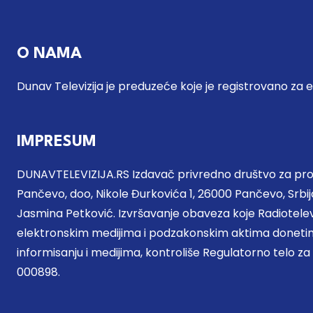
O NAMA
Dunav Televizija je preduzeće koje je registrovano za 
IMPRESUM
DUNAVTELEVIZIJA.RS Izdavač privredno društvo za proi
Pančevo, doo, Nikole Đurkovića 1, 26000 Pančevo, Srbija
Jasmina Petković. Izvršavanje obaveza koje Radiotel
elektronskim medijima i podzakonskim aktima donetim
informisanju i medijima, kontroliše Regulatorno telo za
000898.