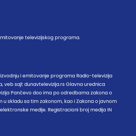
emitovanje televizijskog programa.
zvodnju i emitovanje programa Radio-televizija
, veb sajt dunavtelevizija.rs Glavna urednica
evizija Pančevo doo ima po odredbama zakona o
 u skladu sa tim zakonom, kao i Zakona o javnom
 elektronske medije. Registracioni broj medija IN