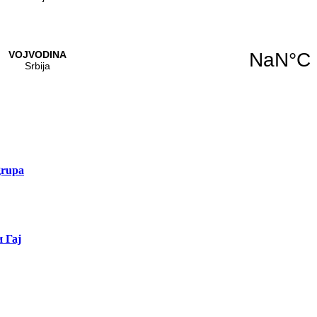
grupa
 Гај