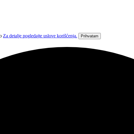
vo
Za detalje pogledajte uslove korišćenja.
Prihvatam