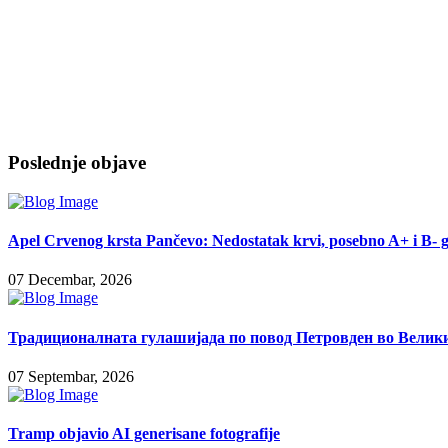
Poslednje objave
Apel Crvenog krsta Pančevo: Nedostatak krvi, posebno A+ i B- 
07 Decembar, 2026
Традиционалната гулашијада по повод Петровден во Велики
07 Septembar, 2026
Tramp objavio AI generisane fotografije