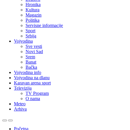
Hronika
Kultura
Magazin
Politika
Servisne informacije
Sport
Srbija
Vojvodina
Sve vesti
Novi Sad
Srem
Banat
Bačka
Vojvodina info
Vojvodina na dlanu
Karavan arena sport
Televizija
TV Program
O nama
Meteo
Arhiva
Početna