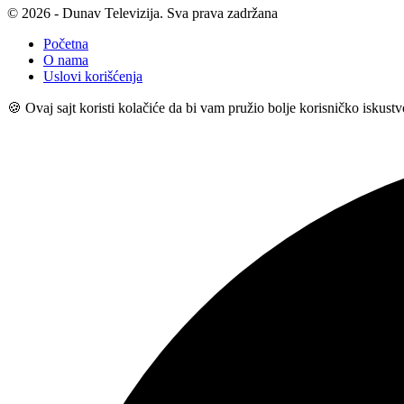
© 2026 - Dunav Televizija. Sva prava zadržana
Početna
O nama
Uslovi korišćenja
🍪 Ovaj sajt koristi kolačiće da bi vam pružio bolje korisničko iskust