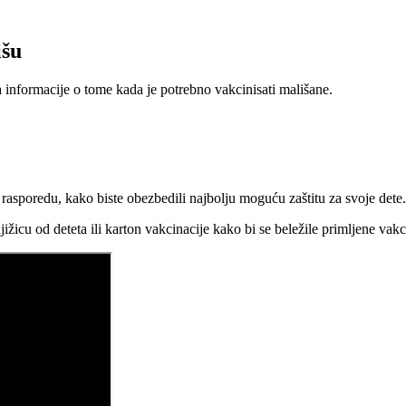
išu
 informacije o tome kada je potrebno vakcinisati mališane.
rasporedu, kako biste obezbedili najbolju moguću zaštitu za svoje dete.
žicu od deteta ili karton vakcinacije kako bi se beležile primljene vak