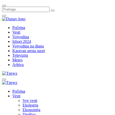
Početna
Vesti
Vojvodina
Izbori 2024
Vojvodina na dlanu
Karavan arena sport
Televizija
Meteo
Arhiva
Početna
Vesti
Sve vesti
Ekologija
Ekonomija
Društvo