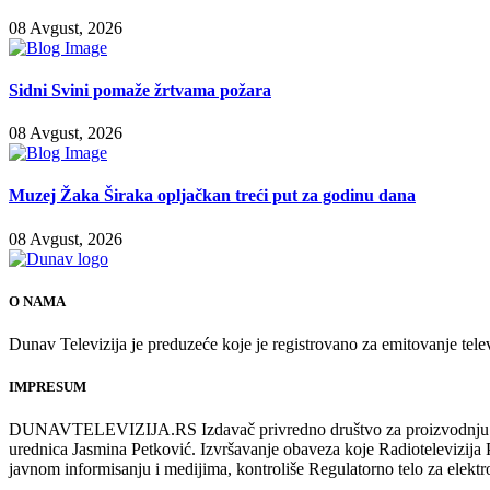
08 Avgust, 2026
Sidni Svini pomaže žrtvama požara
08 Avgust, 2026
Muzej Žaka Širaka opljačkan treći put za godinu dana
08 Avgust, 2026
O NAMA
Dunav Televizija je preduzeće koje je registrovano za emitovanje tele
IMPRESUM
DUNAVTELEVIZIJA.RS Izdavač privredno društvo za proizvodnju i emi
urednica Jasmina Petković. Izvršavanje obaveza koje Radiotelevizi
javnom informisanju i medijima, kontroliše Regulatorno telo za elekt