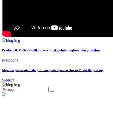
Predsednik Vučić s Dodikom o svim aktuelnim regionalnim pitanjima
Prethodna
Maja Gojković otvorila je obnovljenu Spomen zbirku Pavla Beljanskog
Sledeća