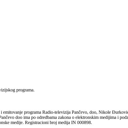
vizijskog programa.
tovanje programa Radio-televizija Pančevo, doo, Nikole Đurkovića 1
ja Pančevo doo ima po odredbama zakona o elektronskim medijima i pod
ronske medije. Registracioni broj medija IN 000898.