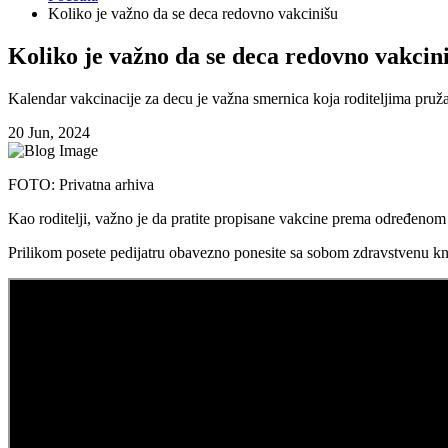
Koliko je važno da se deca redovno vakcinišu
Koliko je važno da se deca redovno vakcin
Kalendar vakcinacije za decu je važna smernica koja roditeljima pruža
20 Jun, 2024
FOTO: Privatna arhiva
Kao roditelji, važno je da pratite propisane vakcine prema određenom 
Prilikom posete pedijatru obavezno ponesite sa sobom zdravstvenu knji