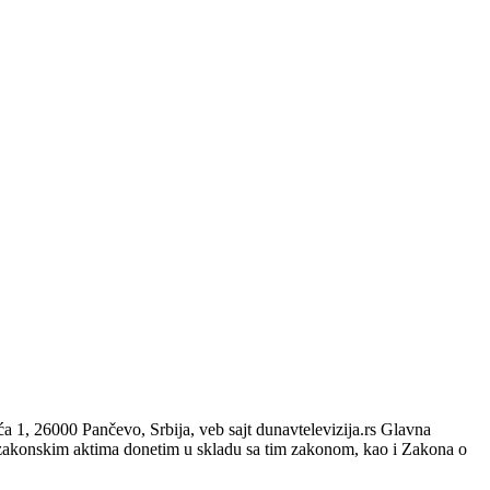
, 26000 Pančevo, Srbija, veb sajt dunavtelevizija.rs Glavna
zakonskim aktima donetim u skladu sa tim zakonom, kao i Zakona o