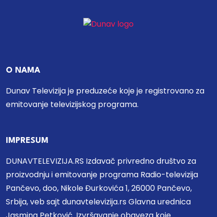
O NAMA
Dunav Televizija je preduzeće koje je registrovano za
emitovanje televizijskog programa.
IMPRESUM
DUNAVTELEVIZIJA.RS Izdavač privredno društvo za
proizvodnju i emitovanje programa Radio-televizija
Pančevo, doo, Nikole Đurkovića 1, 26000 Pančevo,
Srbija, veb sajt dunavtelevizija.rs Glavna urednica
Jasmina Petković. Izvršavanje obaveza koje