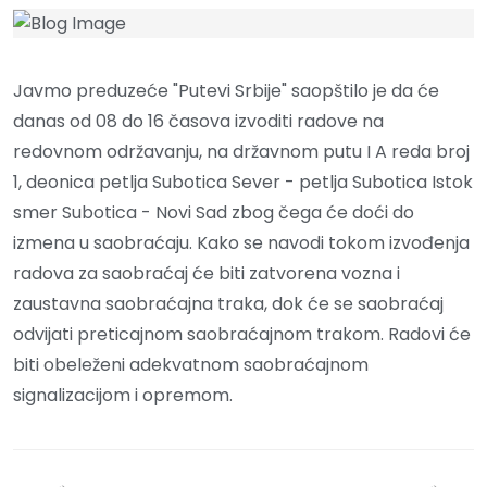
Javmo preduzeće "Putevi Srbije" saopštilo je da će
danas od 08 do 16 časova izvoditi radove na
redovnom održavanju, na državnom putu I A reda broj
1, deonica petlja Subotica Sever - petlja Subotica Istok
smer Subotica - Novi Sad zbog čega će doći do
izmena u saobraćaju. Kako se navodi tokom izvođenja
radova za saobraćaj će biti zatvorena vozna i
zaustavna saobraćajna traka, dok će se saobraćaj
odvijati preticajnom saobraćajnom trakom. Radovi će
biti obeleženi adekvatnom saobraćajnom
signalizacijom i opremom.