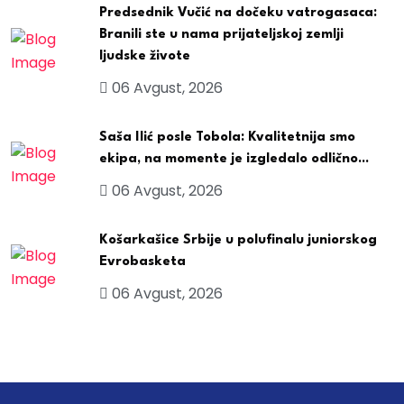
Predsednik Vučić na dočeku vatrogasaca:
Branili ste u nama prijateljskoj zemlji
ljudske živote
06 Avgust, 2026
Saša Ilić posle Tobola: Kvalitetnija smo
ekipa, na momente je izgledalo odlično...
06 Avgust, 2026
Košarkašice Srbije u polufinalu juniorskog
Evrobasketa
06 Avgust, 2026