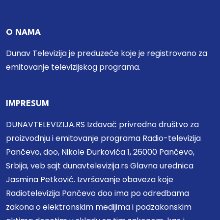
O NAMA
Dunav Televizija je preduzeće koje je registrovano za
emitovanje televizijskog programa.
IMPRESUM
DUNAVTELEVIZIJA.RS Izdavač privredno društvo za
proizvodnju i emitovanje programa Radio-televizija
Pančevo, doo, Nikole Đurkovića 1, 26000 Pančevo,
Srbija, veb sajt dunavtelevizija.rs Glavna urednica
Jasmina Petković. Izvršavanje obaveza koje
Radiotelevizija Pančevo doo ima po odredbama
zakona o elektronskim medijima i podzakonskim