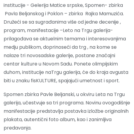
institucije - Gelerija Matice srpske, Spomen- zbirka
Pavla Beljanskog i Poklon – zbirka Rajka Mamuzića.
Družeći se sa sugrađanima više od jedne decenije ,
program, manifestacije –Leto na Trgu galerija-
prilagođava se aktuelnim temama i interesovanjima
medju publikom, doprinoseći da trg , na kome se
nalaze tri novosadske galerije, postane značajni
centar kulture u Novom Sadu. Ponete olimpijskim
duhom, institucije naTrgu galerija, će do kraja avgusta
biti u znaku fisKULTURE, spajajući umetnost i sport.
Spomen zbirka Pavle Beljanski, u okviru Leta na Trgu
galerija, učestvuje sa tri programa. Novinu ovogodišnje
manifestacije predstavlja postavka izložbe originalnih
plakata, autentični foto album, kao i zanimljiva
predavanja.