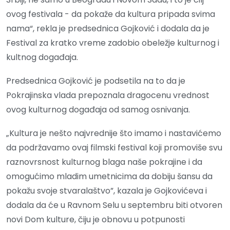
ovog festivala - da pokaže da kultura pripada svima
nama“, rekla je predsednica Gojković i dodala da je
Festival za kratko vreme zadobio obeležje kulturnog i
kultnog događaja.
Predsednica Gojković je podsetila na to da je
Pokrajinska vlada prepoznala dragocenu vrednost
ovog kulturnog događaja od samog osnivanja.
„Kultura je nešto najvrednije što imamo i nastavićemo
da podržavamo ovaj filmski festival koji promoviše svu
raznovrsnost kulturnog blaga naše pokrajine i da
omogućimo mladim umetnicima da dobiju šansu da
pokažu svoje stvaralaštvo”, kazala je Gojkovićeva i
dodala da će u Ravnom Selu u septembru biti otvoren
novi Dom kulture, čiju je obnovu u potpunosti