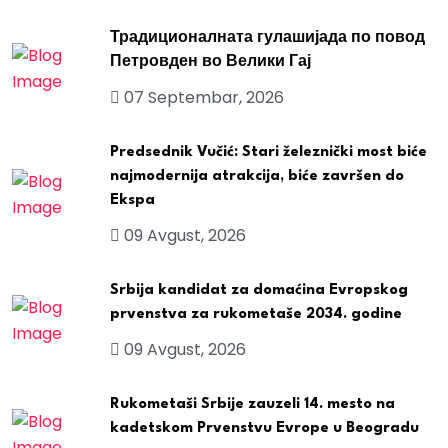
Традиционалната гулашијада по повод
Петровден во Велики Гај
07 Septembar, 2026
Predsednik Vučić: Stari železnički most biće
najmodernija atrakcija, biće završen do
Ekspa
09 Avgust, 2026
Srbija kandidat za domaćina Evropskog
prvenstva za rukometaše 2034. godine
09 Avgust, 2026
Rukometaši Srbije zauzeli 14. mesto na
kadetskom Prvenstvu Evrope u Beogradu