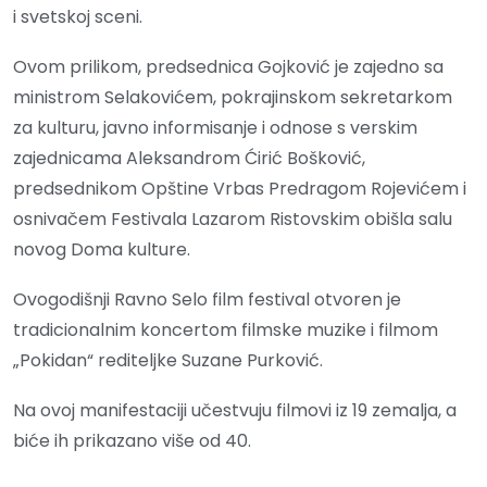
i svetskoj sceni.
Ovom prilikom, predsednica Gojković je zajedno sa
ministrom Selakovićem, pokrajinskom sekretarkom
za kulturu, javno informisanje i odnose s verskim
zajednicama Aleksandrom Ćirić Bošković,
predsednikom Opštine Vrbas Predragom Rojevićem i
osnivačem Festivala Lazarom Ristovskim obišla salu
novog Doma kulture.
Ovogodišnji Ravno Selo film festival otvoren je
tradicionalnim koncertom filmske muzike i filmom
„Pokidan“ rediteljke Suzane Purković.
Na ovoj manifestaciji učestvuju filmovi iz 19 zemalja, a
biće ih prikazano više od 40.