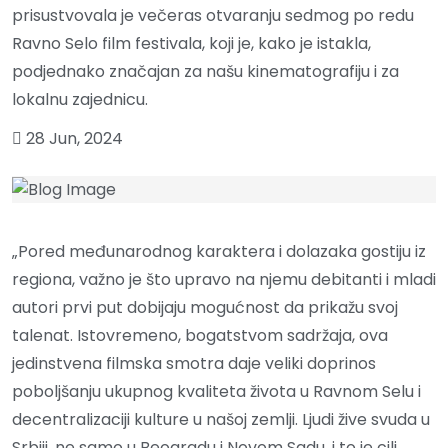
prisustvovala je večeras otvaranju sedmog po redu
Ravno Selo film festivala, koji je, kako je istakla,
podjednako značajan za našu kinematografiju i za
lokalnu zajednicu.
28 Jun, 2024
„Pored međunarodnog karaktera i dolazaka gostiju iz
regiona, važno je što upravo na njemu debitanti i mladi
autori prvi put dobijaju mogućnost da prikažu svoj
talenat. Istovremeno, bogatstvom sadržaja, ova
jedinstvena filmska smotra daje veliki doprinos
poboljšanju ukupnog kvaliteta života u Ravnom Selu i
decentralizaciji kulture u našoj zemlji. Ljudi žive svuda u
Srbiji, ne samo u Beogradu i Novom Sadu, i to je cilj