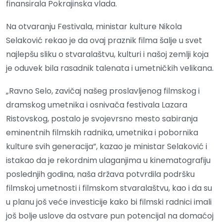
finansirala Pokrajinska vlada.
Na otvaranju Festivala, ministar kulture Nikola
Selaković rekao je da ovaj praznik filma šalje u svet
najlepšu sliku o stvaralaštvu, kulturi i našoj zemlji koja
je oduvek bila rasadnik talenata i umetničkih velikana.
„Ravno Selo, zavičaj našeg proslavljenog filmskog i
dramskog umetnika i osnivača festivala Lazara
Ristovskog, postalo je svojevrsno mesto sabiranja
eminentnih filmskih radnika, umetnika i pobornika
kulture svih generacija”, kazao je ministar Selaković i
istakao da je rekordnim ulaganjima u kinematografiju
poslednjih godina, naša država potvrdila podršku
filmskoj umetnosti i filmskom stvaralaštvu, kao i da su
u planu još veće investicije kako bi filmski radnici imali
još bolje uslove da ostvare pun potencijal na domaćoj