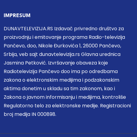
IMPRESUM
DUNAVTELEVIZIJA.RS Izdavač privredno društvo za
proizvodnju i emitovanje programa Radio-televizija
Pančevo, doo, Nikole Đurkovića 1, 26000 Pančevo,
Srbija, veb sajt dunavtelevizija.rs Glavna urednica
Jasmina Petković. Izvršavanje obaveza koje
Radiotelevizija Pančevo doo ima po odredbama
zakona o elektronskim medijima i podzakonskim
aktima donetim u skladu sa tim zakonom, kao i
Zakona o javnom informisanju i medijima, kontroliše
Regulatorno telo za elektronske medije. Registracioni
broj medija IN 000898.