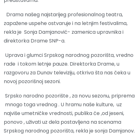
predstavama.
Drama našeg najstarijeg profesionalnog teatra,
zapažene uspehe ostvaruje i na letnjim festivalima,
rekla je Sonja Damjanović- zamenica upravnika i
direktorka Drame SNP-a.
Uprava i glumci Srpskog narodnog pozorišta, vredno
rade i tokom letnje pauze. Direktorka Drame, u
razgovoru za Dunav televiziju, otkriva šta nas čeka u
novoj pozorišnoj sezoni.
Srpsko narodno pozorište , za novu sezonu, priprema
mnogo toga vrednog . U hramu naše kulture, uz
najviše umetničke vrednosti, publika će ,od jeseni,
ponovo , uživati uz dela postavljena na scenama
Srpskog narodnog pozorišta, rekla je sonja Damjanov.