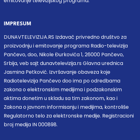
emitovanje televizijskog programa.
IMPRESUM
DUNAVTELEVIZIJA.RS Izdavač privredno društvo za
proizvodnju i emitovanje programa Radio-televizija
Pančevo, doo, Nikole Đurkovića 1, 26000 Pančevo,
Srbija, veb sajt dunavtelevizija.rs Glavna urednica
Jasmina Petković. Izvršavanje obaveza koje
Radiotelevizija Pančevo doo ima po odredbama
zakona o elektronskim medijima i podzakonskim
aktima donetim u skladu sa tim zakonom, kao i
Zakona o javnom informisanju i medijima, kontroliše
Regulatorno telo za elektronske medije. Registracioni
broj medija IN 000898.