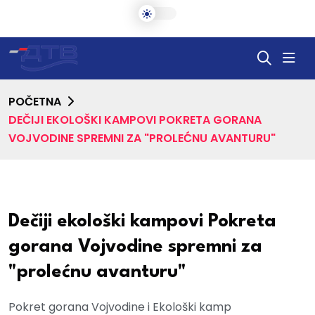
POČETNA
DEČIJI EKOLOŠKI KAMPOVI POKRETA GORANA
VOJVODINE SPREMNI ZA "PROLEĆNU AVANTURU"
Dečiji ekološki kampovi Pokreta
gorana Vojvodine spremni za
"prolećnu avanturu"
Pokret gorana Vojvodine i Ekološki kamp