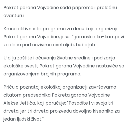
Pokret gorana Vojvodine sada priprema i prolećnu
avanturu.
Kruna aktivnosti i programa za decu koje organizuje
Pokret gorana Vojvodine, jesu “goranski eko-kampovi
za decu pod nazivima cvetoljub, buboljub….
U cilju zaštite i očuvanja životne sredine i podizanja
ekološke svesti, Pokret gorana Vojvodine nastaviće sa
organizovanjem brojnih programa.
Priču o poznatoj ekološkoj organizaciji završavamo
citatom predsednika Pokreta gorana Vojvodine
Alekse Jeftića, koji poručuje: "Posadite i vi svoja tri
drveta, jer tri drveta proizvedu dovoljno kiseonika za
jedan ljudski život."