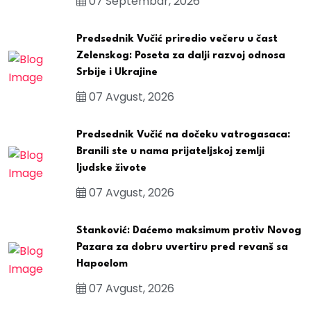
07 Septembar, 2026
Predsednik Vučić priredio večeru u čast
Zelenskog: Poseta za dalji razvoj odnosa
Srbije i Ukrajine
07 Avgust, 2026
Predsednik Vučić na dočeku vatrogasaca:
Branili ste u nama prijateljskoj zemlji
ljudske živote
07 Avgust, 2026
Stanković: Daćemo maksimum protiv Novog
Pazara za dobru uvertiru pred revanš sa
Hapoelom
07 Avgust, 2026