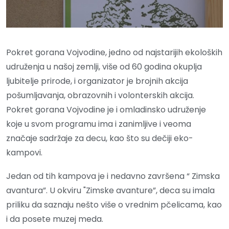
Pokret gorana Vojvodine, jedno od najstarijih ekoloških
udruženja u našoj zemlji, više od 60 godina okuplja
ljubitelje prirode, i organizator je brojnih akcija
pošumljavanja, obrazovnih i volonterskih akcija.
Pokret gorana Vojvodine je i omladinsko udruženje
koje u svom programu ima i zanimljive i veoma
značaje sadržaje za decu, kao što su dečiji eko-
kampovi.
Jedan od tih kampova je i nedavno završena “ Zimska
avantura”. U okviru "Zimske avanture”, deca su imala
priliku da saznaju nešto više o vrednim pčelicama, kao
i da posete muzej meda.