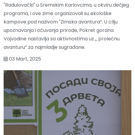
"Radulovački" u Sremskim Karlovcima, u okviru dečjeg
programa, i ove zime organizovali su ekološke
kampove pod nazivom "Zimska avantura“. U cllju
upoznavanja i očuvanja prirode, Pokret gorana
Vojvodine nastavlja sa aktivnostima uz „ prolećnu
avanturu“ za najmladje sugrađane.
03 Mart, 2025