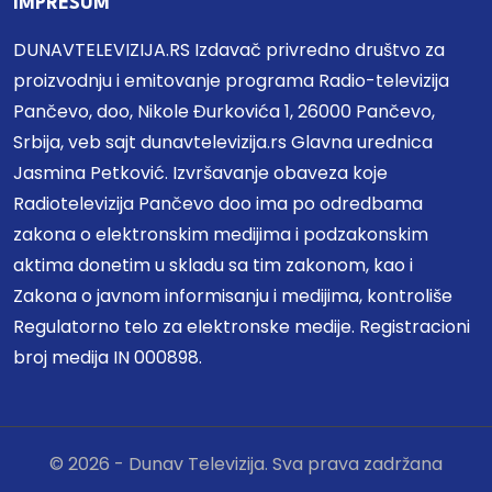
IMPRESUM
DUNAVTELEVIZIJA.RS Izdavač privredno društvo za
proizvodnju i emitovanje programa Radio-televizija
Pančevo, doo, Nikole Đurkovića 1, 26000 Pančevo,
Srbija, veb sajt dunavtelevizija.rs Glavna urednica
Jasmina Petković. Izvršavanje obaveza koje
Radiotelevizija Pančevo doo ima po odredbama
zakona o elektronskim medijima i podzakonskim
aktima donetim u skladu sa tim zakonom, kao i
Zakona o javnom informisanju i medijima, kontroliše
Regulatorno telo za elektronske medije. Registracioni
broj medija IN 000898.
© 2026 - Dunav Televizija. Sva prava zadržana
🍪 Ovaj sajt koristi kolačiće da bi vam pružio bolje