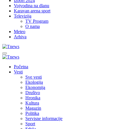
Izbori 2024
Vojvodina na dlanu
Karavan arena sport
Televizija
TV Program
O nama
Meteo
Arhiva
Početna
Vesti
Sve vesti
Ekologija
Ekonomija
Društvo
Hronika
Kultura
Magazin
Politika
Servisne informacije
Sport
Srbija