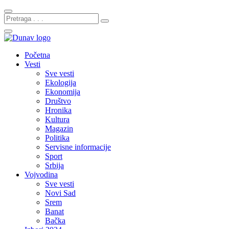
Početna
Vesti
Sve vesti
Ekologija
Ekonomija
Društvo
Hronika
Kultura
Magazin
Politika
Servisne informacije
Sport
Srbija
Vojvodina
Sve vesti
Novi Sad
Srem
Banat
Bačka