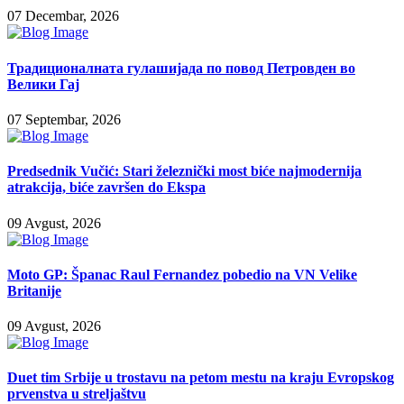
07 Decembar, 2026
Традиционалната гулашијада по повод Петровден во
Велики Гај
07 Septembar, 2026
Predsednik Vučić: Stari železnički most biće najmodernija
atrakcija, biće završen do Ekspa
09 Avgust, 2026
Moto GP: Španac Raul Fernandez pobedio na VN Velike
Britanije
09 Avgust, 2026
Duet tim Srbije u trostavu na petom mestu na kraju Evropskog
prvenstva u streljaštvu