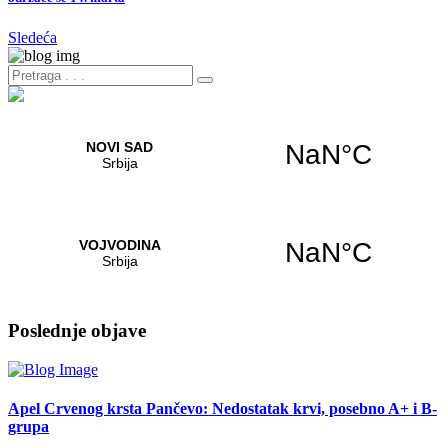
Sledeća
Poslednje objave
Apel Crvenog krsta Pančevo: Nedostatak krvi, posebno A+ i B-
grupa