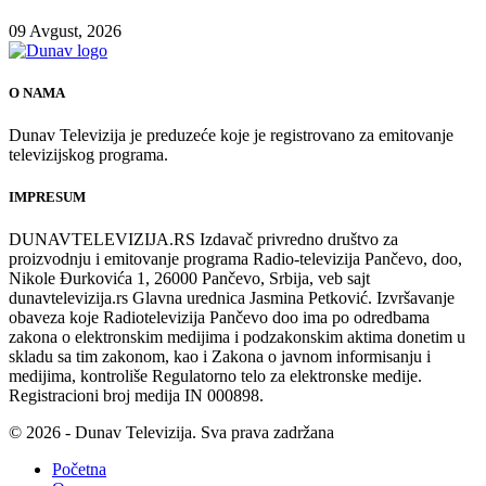
09 Avgust, 2026
O NAMA
Dunav Televizija je preduzeće koje je registrovano za emitovanje
televizijskog programa.
IMPRESUM
DUNAVTELEVIZIJA.RS Izdavač privredno društvo za
proizvodnju i emitovanje programa Radio-televizija Pančevo, doo,
Nikole Đurkovića 1, 26000 Pančevo, Srbija, veb sajt
dunavtelevizija.rs Glavna urednica Jasmina Petković. Izvršavanje
obaveza koje Radiotelevizija Pančevo doo ima po odredbama
zakona o elektronskim medijima i podzakonskim aktima donetim u
skladu sa tim zakonom, kao i Zakona o javnom informisanju i
medijima, kontroliše Regulatorno telo za elektronske medije.
Registracioni broj medija IN 000898.
© 2026 - Dunav Televizija. Sva prava zadržana
Početna