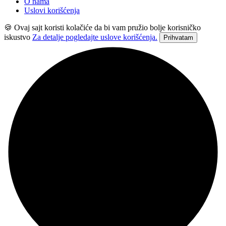
O nama
Uslovi korišćenja
🍪 Ovaj sajt koristi kolačiće da bi vam pružio bolje korisničko
iskustvo
Za detalje pogledajte uslove korišćenja.
Prihvatam