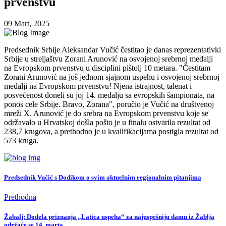
prvenstvu
09 Mart, 2025
Predsednik Srbije Aleksandar Vučić čestitao je danas reprezentativki
Srbije u streljaštvu Zorani Arunović na osvojenoj srebrnoj medalji
na Evropskom prvenstvu u disciplini pištolj 10 metara. "Čestitam
Zorani Arunović na još jednom sjajnom uspehu i osvojenoj srebrnoj
medalji na Evropskom prvenstvu! Njena istrajnost, talenat i
posvećenost doneli su joj 14. medalju sa evropskih šampionata, na
ponos cele Srbije. Bravo, Zorana", poručio je Vučić na društvenoj
mreži X. Arunović je do srebra na Evropskom prvenstvu koje se
održavalo u Hrvatskoj došla pošto je u finalu ostvarila rezultat od
238,7 krugova, a prethodno je u kvalifikacijama postigla rezultat od
573 kruga.
Predsednik Vučić s Dodikom o svim aktuelnim regionalnim pitanjima
Prethodna
Žabalj: Dodela priznanja „Latica uspeha“ za najuspešniju damu iz Žablja
održaće se 14. marta