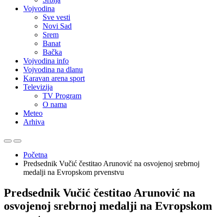
Vojvodina
Sve vesti
Novi Sad
Srem
Banat
Bačka
Vojvodina info
Vojvodina na dlanu
Karavan arena sport
Televizija
TV Program
O nama
Meteo
Arhiva
Početna
Predsednik Vučić čestitao Arunović na osvojenoj srebrnoj
medalji na Evropskom prvenstvu
Predsednik Vučić čestitao Arunović na
osvojenoj srebrnoj medalji na Evropskom