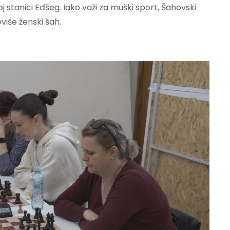
 stanici Eđšeg. Iako važi za muški sport, Šahovski
iše ženski šah.