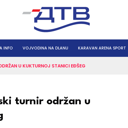
A INFO
VOJVODINA NA DLANU
KARAVAN ARENA SPORT
DRŽAN U KUKTURNOJ STANICI EĐŠEG
i turnir održan u
g