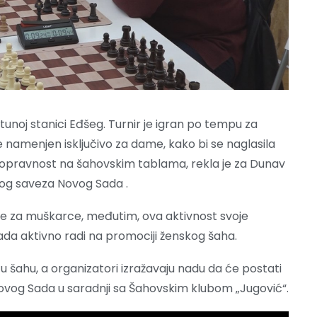
tunoj stanici Eđšeg. Turnir je igran po tempu za
e namenjen isključivo za dame, kako bi se naglasila
nopravnost na šahovskim tablama, rekla je za Dunav
kog saveza Novog Sada .
e za muškarce, međutim, ova aktivnost svoje
a aktivno radi na promociji ženskog šaha.
 šahu, a organizatori izražavaju nadu da će postati
Novog Sada u saradnji sa Šahovskim klubom „Jugović“.