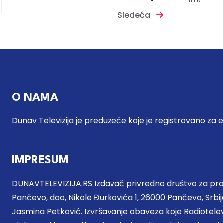
Sledeća
O NAMA
Dunav Televizija je preduzeće koje je registrovano za 
IMPRESUM
DUNAVTELEVIZIJA.RS Izdavač privredno društvo za proi
Pančevo, doo, Nikole Đurkovića 1, 26000 Pančevo, Srbija
Jasmina Petković. Izvršavanje obaveza koje Radiotel