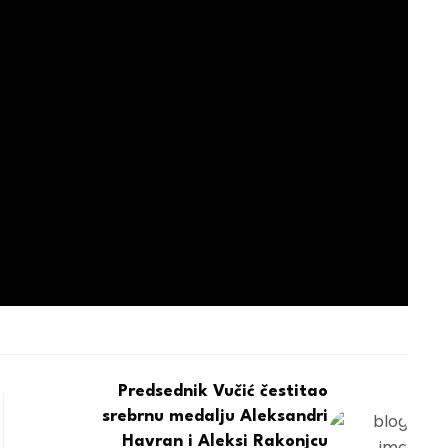
Predsednik Vučić čestitao
srebrnu medalju Aleksandri
Havran i Aleksi Rakonjcu