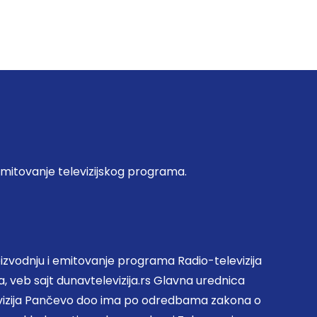
emitovanje televizijskog programa.
zvodnju i emitovanje programa Radio-televizija
, veb sajt dunavtelevizija.rs Glavna urednica
evizija Pančevo doo ima po odredbama zakona o