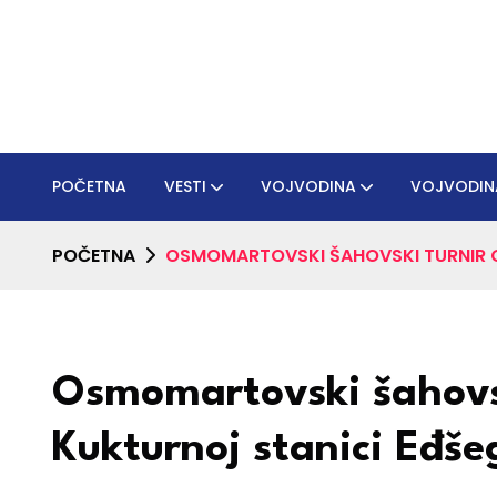
POČETNA
VESTI
VOJVODINA
VOJVODIN
POČETNA
OSMOMARTOVSKI ŠAHOVSKI TURNIR O
Osmomartovski šahovsk
Kukturnoj stanici Eđše