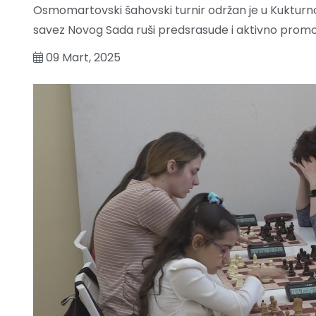
Osmomartovski šahovski turnir održan je u Kukturnoj
savez Novog Sada ruši predsrasude i aktivno promov
09 Mart, 2025