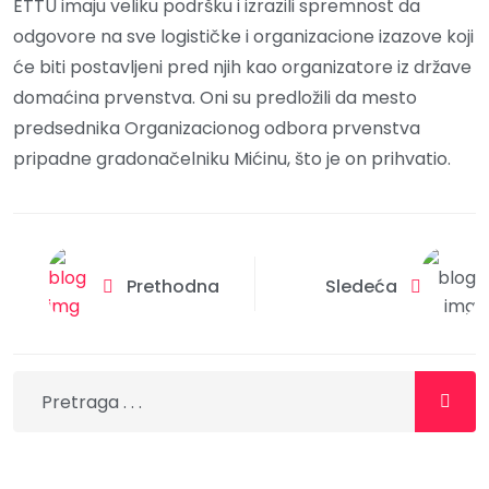
ETTU imaju veliku podršku i izrazili spremnost da
odgovore na sve logističke i organizacione izazove koji
će biti postavljeni pred njih kao organizatore iz države
domaćina prvenstva. Oni su predložili da mesto
predsednika Organizacionog odbora prvenstva
pripadne gradonačelniku Mićinu, što je on prihvatio.
Prethodna
Sledeća