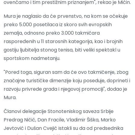
ovenčamo i tim prestižnim priznanjem", rekao je Mićin.
Mura je naglasio da će prvenstvo, na kom se očekuje
preko 5.000 posetilaca iz skoro svih evropskih
zemalja, odnosno preko 3.000 takmičara
raspoređenih u 11 starosnih kategorija, kao i brojnih
gostiju ljubitelja stonog tenisa, biti veliki spektakl u
sportskom nadmetanju.
"Pored toga, siguran sam da će ovo takmičenje, zbog
značajne turističke dimenzije koju poseduje, doprineti i
razvoju privrede grada i njegovoj promociji", dodao je
Mura.
Članovi delegacije Stonoteniskog saveza Srbije
Predrag Ničić, Dan Fracile, Vladimir Šiška, Marko
Jevtović i Dušan Cvejić istakli su da od predsednika