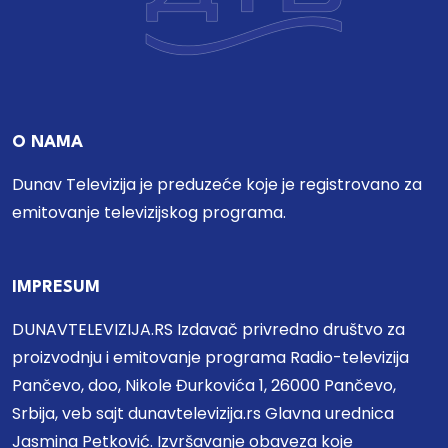
O NAMA
Dunav Televizija je preduzeće koje je registrovano za
emitovanje televizijskog programa.
IMPRESUM
DUNAVTELEVIZIJA.RS Izdavač privredno društvo za
proizvodnju i emitovanje programa Radio-televizija
Pančevo, doo, Nikole Đurkovića 1, 26000 Pančevo,
Srbija, veb sajt dunavtelevizija.rs Glavna urednica
Jasmina Petković. Izvršavanje obaveza koje