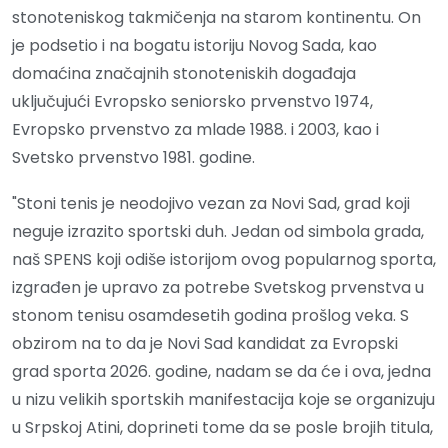
stonoteniskog takmičenja na starom kontinentu. On
je podsetio i na bogatu istoriju Novog Sada, kao
domaćina značajnih stonoteniskih događaja
uključujući Evropsko seniorsko prvenstvo 1974,
Evropsko prvenstvo za mlade 1988. i 2003, kao i
Svetsko prvenstvo 1981. godine.
"Stoni tenis je neodojivo vezan za Novi Sad, grad koji
neguje izrazito sportski duh. Jedan od simbola grada,
naš SPENS koji odiše istorijom ovog popularnog sporta,
izgrađen je upravo za potrebe Svetskog prvenstva u
stonom tenisu osamdesetih godina prošlog veka. S
obzirom na to da je Novi Sad kandidat za Evropski
grad sporta 2026. godine, nadam se da će i ova, jedna
u nizu velikih sportskih manifestacija koje se organizuju
u Srpskoj Atini, doprineti tome da se posle brojih titula,