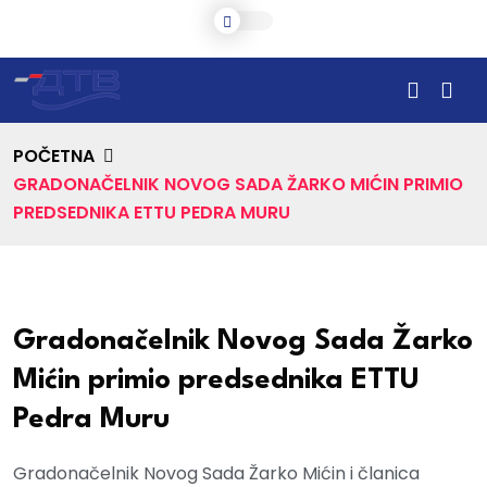
POČETNA
GRADONAČELNIK NOVOG SADA ŽARKO MIĆIN PRIMIO
PREDSEDNIKA ETTU PEDRA MURU
Gradonačelnik Novog Sada Žarko
Mićin primio predsednika ETTU
Pedra Muru
Gradonačelnik Novog Sada Žarko Mićin i članica