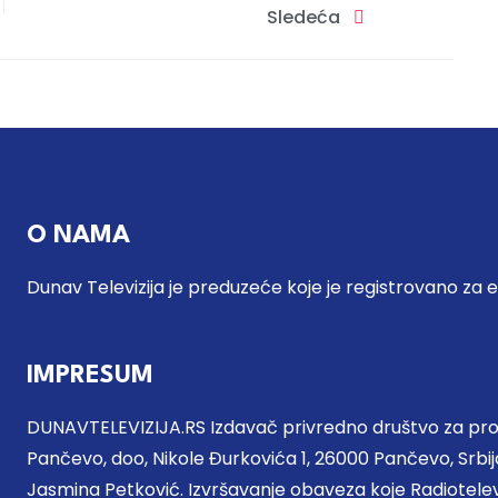
Sledeća
O NAMA
Dunav Televizija je preduzeće koje je registrovano za 
IMPRESUM
DUNAVTELEVIZIJA.RS Izdavač privredno društvo za proi
Pančevo, doo, Nikole Đurkovića 1, 26000 Pančevo, Srbija
Jasmina Petković. Izvršavanje obaveza koje Radiotel