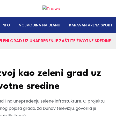
 INFO
VOJVODINA NA DLANU
KARAVAN ARENA SPORT
LENI GRAD UZ UNAPREĐENJE ZAŠTITE ŽIVOTNE SREDINE
voj kao zeleni grad uz
votne sredine
adi i na unepređenju zelene infrastukture. O projektu
enog pojasa grada, za Dunav televiziju, govorila je
anja Petković.