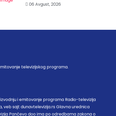
06 Avgust, 2026
emitovanje televizijskog programa.
zvodnju i emitovanje programa Radio-televizija
, veb sajt dunavtelevizija.rs Glavna urednica
evizija Pančevo doo ima po odredbama zakona o