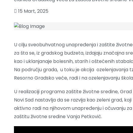
15 Mart, 2025
U cilju sveobuhvatnog unapređenja i zaštite životne
za šta se, iz gradskog budzeta, izdajaju značajna sre
kao i uklanjanaje bolesnih, starih i oštećenih stabal
Na području grada, u toku je akcija ozelenjavanja tz
Resorno Gradsko veće, radi i na ozelenjavanju škola 
U realizaciji programa zaštite životne sredine, Gra
Novi Sad nastavlja da se razvija kao zeleni grad, koj
aktivno radi na njihovom unapređenju i očuvanju za
zaštitu životne sredine Vanja Petković.