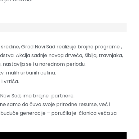
 sredine, Grad Novi Sad realizuje brojne programe ,
dstva. Akcija sadnje novog drveća, šiblja, travnjaka,
a, nastavlja se i u narednom periodu.
v. malih urbanih celina.
i vrtića.
d Novi Sad, ima brojne partnere.
i ne samo da čuva svoje prirodne resurse, već i
 buduće generacije – poručila je članica veća za