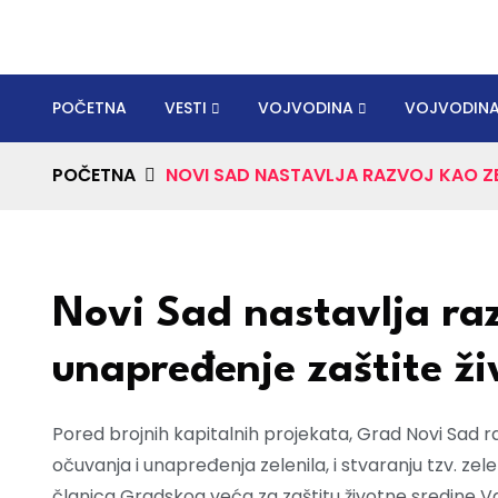
POČETNA
VESTI
VOJVODINA
VOJVODINA
POČETNA
NOVI SAD NASTAVLJA RAZVOJ KAO ZE
Novi Sad nastavlja raz
unapređenje zaštite ži
Pored brojnih kapitalnih projekata, Grad Novi Sad r
očuvanja i unapređenja zelenila, i stvaranju tzv. zel
članica Gradskog veća za zaštitu životne sredine V