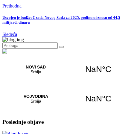
Prethodna
Usvojen je budžet Grada Novog Sada za 2025. godinu u iznosu od 44,5
milijardi dinara
Sledeća
Poslednje objave