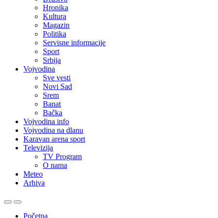
Hronika
Kultura
Magazin
Politika
Servisne informacije
Sport
Srbija
Vojvodina
Sve vesti
Novi Sad
Srem
Banat
Bačka
Vojvodina info
Vojvodina na dlanu
Karavan arena sport
Televizija
TV Program
O nama
Meteo
Arhiva
Početna