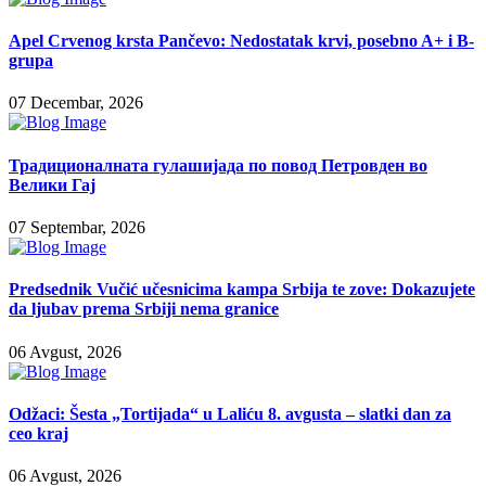
Apel Crvenog krsta Pančevo: Nedostatak krvi, posebno A+ i B-
grupa
07 Decembar, 2026
Традиционалната гулашијада по повод Петровден во
Велики Гај
07 Septembar, 2026
Predsednik Vučić učesnicima kampa Srbija te zove: Dokazujete
da ljubav prema Srbiji nema granice
06 Avgust, 2026
Odžaci: Šesta „Tortijada“ u Laliću 8. avgusta – slatki dan za
ceo kraj
06 Avgust, 2026