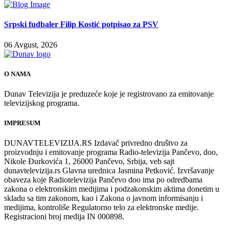
Srpski fudbaler Filip Kostić potpisao za PSV
06 Avgust, 2026
O NAMA
Dunav Televizija je preduzeće koje je registrovano za emitovanje
televizijskog programa.
IMPRESUM
DUNAVTELEVIZIJA.RS Izdavač privredno društvo za
proizvodnju i emitovanje programa Radio-televizija Pančevo, doo,
Nikole Đurkovića 1, 26000 Pančevo, Srbija, veb sajt
dunavtelevizija.rs Glavna urednica Jasmina Petković. Izvršavanje
obaveza koje Radiotelevizija Pančevo doo ima po odredbama
zakona o elektronskim medijima i podzakonskim aktima donetim u
skladu sa tim zakonom, kao i Zakona o javnom informisanju i
medijima, kontroliše Regulatorno telo za elektronske medije.
Registracioni broj medija IN 000898.