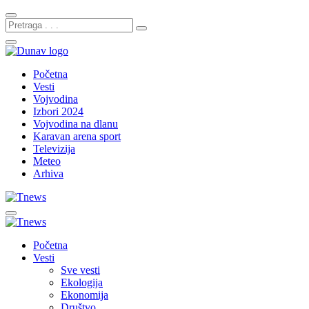
Početna
Vesti
Vojvodina
Izbori 2024
Vojvodina na dlanu
Karavan arena sport
Televizija
Meteo
Arhiva
Početna
Vesti
Sve vesti
Ekologija
Ekonomija
Društvo