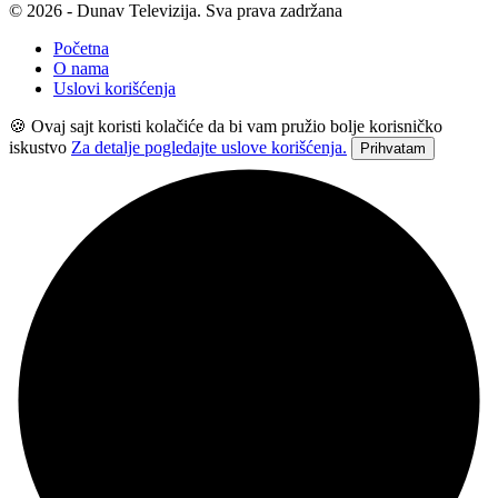
© 2026 - Dunav Televizija. Sva prava zadržana
Početna
O nama
Uslovi korišćenja
🍪 Ovaj sajt koristi kolačiće da bi vam pružio bolje korisničko
iskustvo
Za detalje pogledajte uslove korišćenja.
Prihvatam