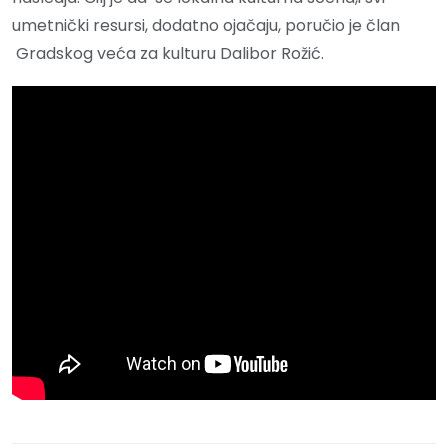
umetnički resursi, dodatno ojačaju, poručio je član
Gradskog veća za kulturu Dalibor Rožić.