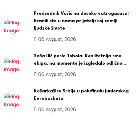
Predsednik Vučić na dočeku vatrogasaca:
Branili ste u nama prijateljskoj zemlji
ljudske živote
06 Avgust, 2026
Saša Ilić posle Tobola: Kvalitetnija smo
ekipa, na momente je izgledalo odlično...
06 Avgust, 2026
Košarkašice Srbije u polufinalu juniorskog
Evrobasketa
06 Avgust, 2026