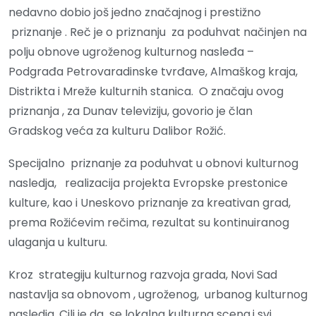
nedavno dobio još jedno značajnog i prestižno
priznanje . Reč je o priznanju za poduhvat načinjen na
polju obnove ugroženog kulturnog nasleđa –
Podgrađa Petrovaradinske tvrđave, Almaškog kraja,
Distrikta i Mreže kulturnih stanica. O značaju ovog
priznanja , za Dunav televiziju, govorio je član
Gradskog veća za kulturu Dalibor Rožić.
Specijalno priznanje za poduhvat u obnovi kulturnog
nasledja, realizacija projekta Evropske prestonice
kulture, kao i Uneskovo priznanje za kreativan grad,
prema Rožićevim rečima, rezultat su kontinuiranog
ulaganja u kulturu.
Kroz strategiju kulturnog razvoja grada, Novi Sad
nastavlja sa obnovom , ugroženog, urbanog kulturnog
nasledja. Cilj je da se lokalna kulturna scena,i svi