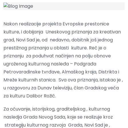
Nakon realizacije projekta Evropske prestonice
kulture, i dobijanja Uneskovog priznanja za kreativan
grad, Novi Sad je, od nedavno, dobitnik još jednog
prestižnog priznanja u oblasti kulture. Reč je o
priznanju za poduhvat načinjen na polju obnove
ugroženog kulturnog nasleđa – Podgrađa
Petrovaradinske tvrđave, Almaškog kraja, Distrikta i
Mreže kulturnih stanica. Sva ova priznanja, istakao je ,
u razgovoru za Dunav televiziju, član Gradskog veća
za kulturu Dalibor Rožić.
Za očuvanje, istorijskog, graditeljskog , kulturnog
nasledja Grada Novog Sada, koje se realizuje kroz
strategiju kulturnog razvoja Grada, Novi Sad je ,