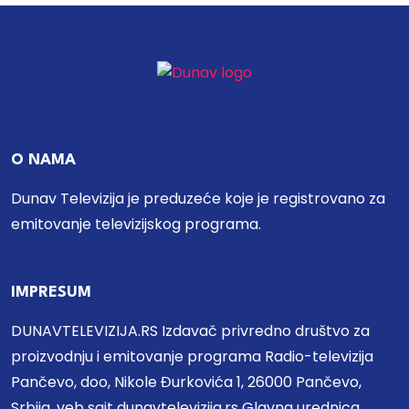
O NAMA
Dunav Televizija je preduzeće koje je registrovano za
emitovanje televizijskog programa.
IMPRESUM
DUNAVTELEVIZIJA.RS Izdavač privredno društvo za
proizvodnju i emitovanje programa Radio-televizija
Pančevo, doo, Nikole Đurkovića 1, 26000 Pančevo,
Srbija, veb sajt dunavtelevizija.rs Glavna urednica