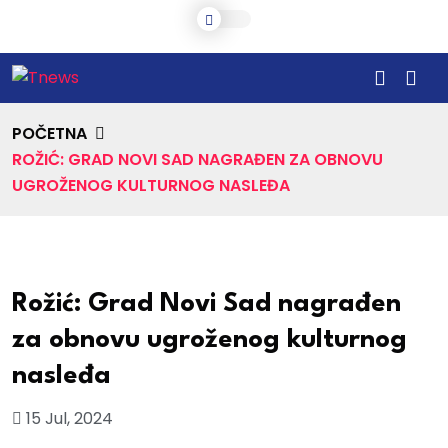
POČETNA
ROŽIĆ: GRAD NOVI SAD NAGRAĐEN ZA OBNOVU
UGROŽENOG KULTURNOG NASLEĐA
Rožić: Grad Novi Sad nagrađen
za obnovu ugroženog kulturnog
nasleđa
15 Jul, 2024