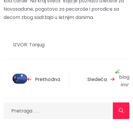
kod čarde "Na kraj sveta" koja je poznato izletište za
Novosađane, pogotovo za pecaroše i porodice sa
decom zbog sadržaja u letnjim danima.
IZVOR: Tanjug
Prethodna
Sledeća