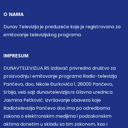
O NAMA
Dunav Televizija je preduzeće koje je registrovano za
emitovanje televizijskog programa.
IMPRESUM
DUNAVTELEVIZIJA.RS Izdavač privredno društvo za
proizvodnju i emitovanje programa Radio-televizija
Pančevo, doo, Nikole Đurkovića 1, 26000 Pančevo,
Srbija, veb sajt dunavtelevizija.rs Glavna urednica
Jasmina Petković. Izvršavanje obaveza koje
Radiotelevizija Pančevo doo ima po odredbama
zakona o elektronskim medijima i podzakonskim
aktima donetim u skladu sa tim zakonom, kao i