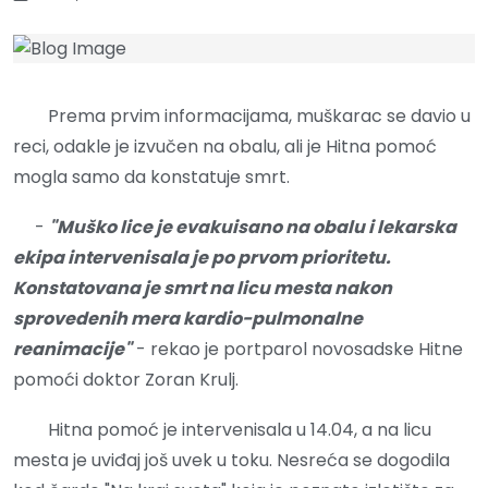
Prema prvim informacijama, muškarac se davio u
reci, odakle je izvučen na obalu, ali je Hitna pomoć
mogla samo da konstatuje smrt.
-
"Muško lice je evakuisano na obalu i lekarska
ekipa intervenisala je po prvom prioritetu.
Konstatovana je smrt na licu mesta nakon
sprovedenih mera kardio-pulmonalne
reanimacije"
- rekao je portparol novosadske Hitne
pomoći doktor Zoran Krulj.
Hitna pomoć je intervenisala u 14.04, a na licu
mesta je uviđaj još uvek u toku. Nesreća se dogodila