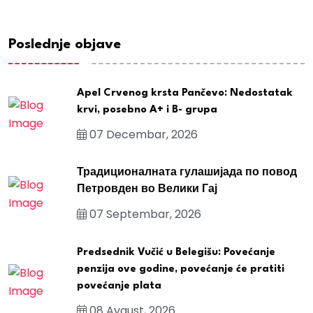
Poslednje objave
Apel Crvenog krsta Pančevo: Nedostatak
krvi, posebno A+ i B- grupa
07 Decembar, 2026
Традиционалната гулашијада по повод
Петровден во Велики Гај
07 Septembar, 2026
Predsednik Vučić u Belegišu: Povećanje
penzija ove godine, povećanje će pratiti
povećanje plata
08 Avgust, 2026