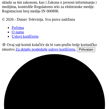
skladu sa tim zakonom, kao i Zakona o javnom informisanju i
medijima, kontroliše Regulatorno telo za elektronske medije.
Registracioni broj medija IN 000898.
© 2026 - Dunav Televizija. Sva prava zadržana
Početna
O nama
Uslovi korišćenja
🍪 Ovaj sajt koristi kolačiće da bi vam pružio bolje korisničko
iskustvo
Za detalje pogledajte uslove korišćenja.
Prihvatam