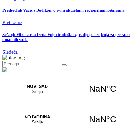
Predsednik Vučić s Dodikom o svim aktuelnim regionalnim pitanjima
Prethodna
Sečanj: Ministarka Irena Vujović obišla izgradju postrojenja za preradu
otpadnih voda
Sledeća