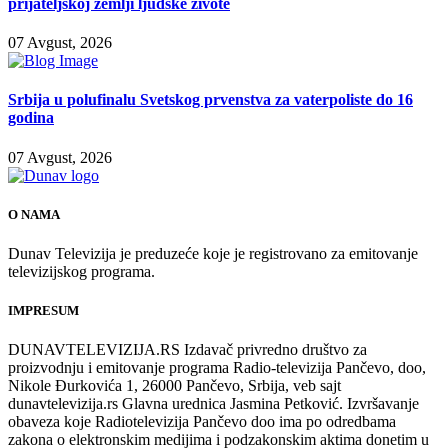
prijateljskoj zemlji ljudske živote
07 Avgust, 2026
Srbija u polufinalu Svetskog prvenstva za vaterpoliste do 16
godina
07 Avgust, 2026
O NAMA
Dunav Televizija je preduzeće koje je registrovano za emitovanje
televizijskog programa.
IMPRESUM
DUNAVTELEVIZIJA.RS Izdavač privredno društvo za
proizvodnju i emitovanje programa Radio-televizija Pančevo, doo,
Nikole Đurkovića 1, 26000 Pančevo, Srbija, veb sajt
dunavtelevizija.rs Glavna urednica Jasmina Petković. Izvršavanje
obaveza koje Radiotelevizija Pančevo doo ima po odredbama
zakona o elektronskim medijima i podzakonskim aktima donetim u