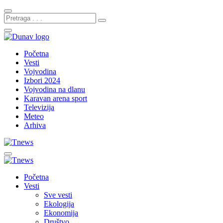
Početna
Vesti
Vojvodina
Izbori 2024
Vojvodina na dlanu
Karavan arena sport
Televizija
Meteo
Arhiva
Početna
Vesti
Sve vesti
Ekologija
Ekonomija
Društvo