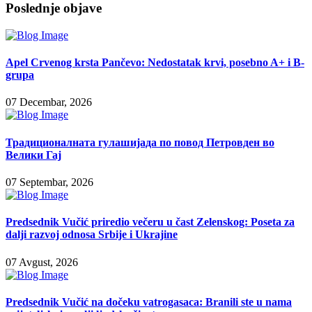
Poslednje objave
Apel Crvenog krsta Pančevo: Nedostatak krvi, posebno A+ i B-
grupa
07 Decembar, 2026
Традиционалната гулашијада по повод Петровден во
Велики Гај
07 Septembar, 2026
Predsednik Vučić priredio večeru u čast Zelenskog: Poseta za
dalji razvoj odnosa Srbije i Ukrajine
07 Avgust, 2026
Predsednik Vučić na dočeku vatrogasaca: Branili ste u nama