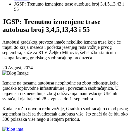
JGSP: Trenutno izmenjene trase autobusa broj 3,4,5,13,43 i
55
JGSP: Trenutno izmenjene trase
autobusa broj 3,4,5,13,43 i 55
Autobusi gradskog prevoza imaće nekoliko izmena trasa koje će
trajati do kraja meseca i početka jesenjeg reda vožnje prvog
septembra, kaže za RTV Željko Mitrović, šef službe staničnih
usluga Javnog gradskog saobraćajnog preduzeća.
20 Avgust, 2024
Izmene na trasama autobusa neophodne su zbog rekonstrukcije
gradske toplovodne infrastrukture i povezanih saobraćajnica. U
najavi su i izmene linija zbog održavanja manifestacije Uličnih
svirača, koja traje od 28. avgusta do 1. septembra.
Kada je reč o novom redu vožnje, Gradsko saobraćajno će od prvog
septembra izaći sa dvadesetak autobusa više, što znači da će biti oko
300 polazaka više nego u letnjem periodu.