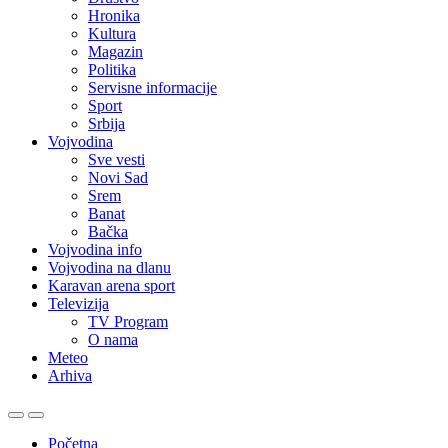
Hronika
Kultura
Magazin
Politika
Servisne informacije
Sport
Srbija
Vojvodina
Sve vesti
Novi Sad
Srem
Banat
Bačka
Vojvodina info
Vojvodina na dlanu
Karavan arena sport
Televizija
TV Program
O nama
Meteo
Arhiva
Početna