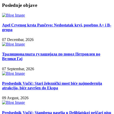
Poslednje objave
Apel Crvenog krsta Pančevo: Nedostatak krvi, posebno A+ i B-
grupa
07 Decembar, 2026
Традиционалната гулашијада по повод Петровден во
Велики Гај
07 Septembar, 2026
Predsednik Vučić: Stari železnički most biće najmodernija
atrakcija, biće završen do Ekspa
09 Avgust, 2026
Predsednik Vučić: Stambena naselja u Deliblatskoj peščari nisu