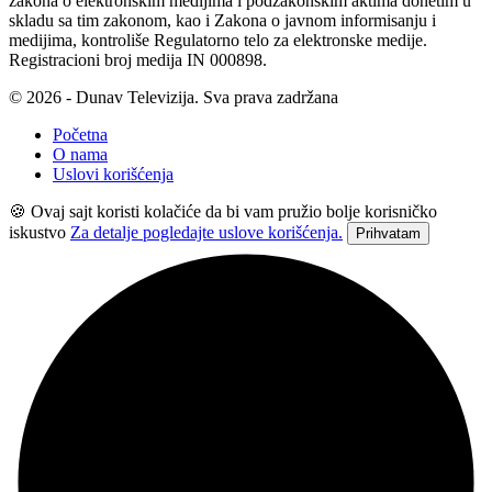
zakona o elektronskim medijima i podzakonskim aktima donetim u
skladu sa tim zakonom, kao i Zakona o javnom informisanju i
medijima, kontroliše Regulatorno telo za elektronske medije.
Registracioni broj medija IN 000898.
© 2026 - Dunav Televizija. Sva prava zadržana
Početna
O nama
Uslovi korišćenja
🍪 Ovaj sajt koristi kolačiće da bi vam pružio bolje korisničko
iskustvo
Za detalje pogledajte uslove korišćenja.
Prihvatam