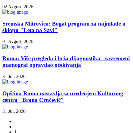
02 Avgust, 2026
Sremska Mitrovica: Bogat program za najmlađe u
sklopu "Leta na Savi"
01 Avgust, 2026
Ruma: Više pregleda i brža dijagnostika - savremeni
mamograf opravdao očekivanja
31 Jul, 2026
Opština Ruma nastavlja sa uređenjem Kulturnog
centra "Brana Crnčević"
31 Jul, 2026
1