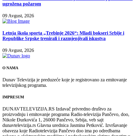
ugrožena požarom
09 Avgust, 2026
Letnja škola sporta „Trebinje 2026“: Mladi bokseri Srbije i
Republike Srpske trenirali i razmjenjivali iskustva
09 Avgust, 2026
O NAMA
Dunav Televizija je preduzeće koje je registrovano za emitovanje
televizijskog programa.
IMPRESUM
DUNAVTELEVIZIJA.RS Izdavač privredno društvo za
proizvodnju i emitovanje programa Radio-televizija Pančevo, doo,
Nikole Đurkovića 1, 26000 Pančevo, Srbija, veb sajt
dunavtelevizija.rs Glavna urednica Jasmina Petković. Izvršavanje
obaveza koje Radiotelevizija Pančevo doo ima po odredbama