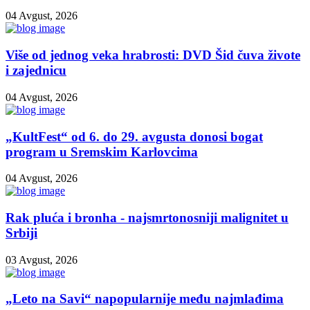
04 Avgust, 2026
Više od jednog veka hrabrosti: DVD Šid čuva živote
i zajednicu
04 Avgust, 2026
„KultFest“ od 6. do 29. avgusta donosi bogat
program u Sremskim Karlovcima
04 Avgust, 2026
Rak pluća i bronha - najsmrtonosniji malignitet u
Srbiji
03 Avgust, 2026
„Leto na Savi“ napopularnije među najmlađima