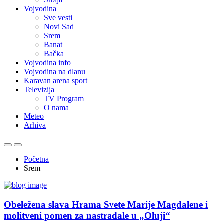
Vojvodina
Sve vesti
Novi Sad
Srem
Banat
Bačka
Vojvodina info
Vojvodina na dlanu
Karavan arena sport
Televizija
TV Program
O nama
Meteo
Arhiva
Početna
Srem
Obeležena slava Hrama Svete Marije Magdalene i
molitveni pomen za nastradale u „Oluji“