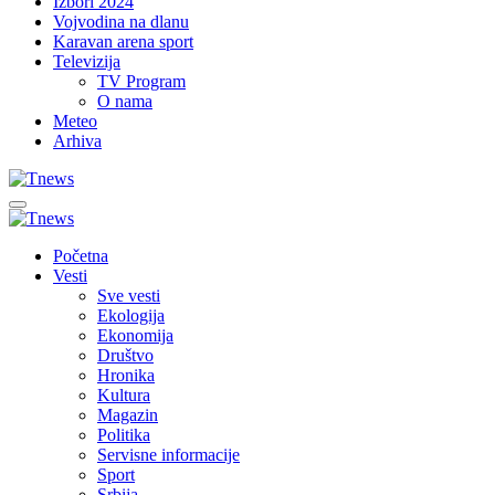
Izbori 2024
Vojvodina na dlanu
Karavan arena sport
Televizija
TV Program
O nama
Meteo
Arhiva
Početna
Vesti
Sve vesti
Ekologija
Ekonomija
Društvo
Hronika
Kultura
Magazin
Politika
Servisne informacije
Sport
Srbija