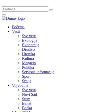
Početna
Vesti
Sve vesti
Ekologija
Ekonomija
Društvo
Hronika
Kultura
Magazin
Politika
Servisne informacije
Sport
Srbija
Vojvodina
Sve vesti
Novi Sad
Srem
Banat
Bačka