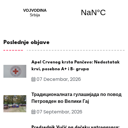
Poslednje objave
Apel Crvenog krsta Pančevo: Nedostatak
krvi, posebno A+ i B- grupa
07 Decembar, 2026
Традиционалната гулашијада по повод
Петровден во Велики Гај
07 Septembar, 2026
Predsednik Vučić na dočeku vatrogasaca: