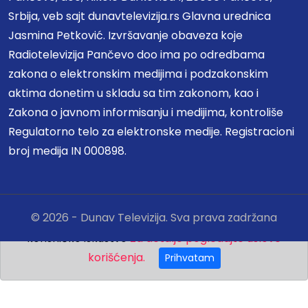
Srbija, veb sajt dunavtelevizija.rs Glavna urednica
Jasmina Petković. Izvršavanje obaveza koje
Radiotelevizija Pančevo doo ima po odredbama
zakona o elektronskim medijima i podzakonskim
aktima donetim u skladu sa tim zakonom, kao i
Zakona o javnom informisanju i medijima, kontroliše
Regulatorno telo za elektronske medije. Registracioni
broj medija IN 000898.
© 2026 - Dunav Televizija. Sva prava zadržana
🍪 Ovaj sajt koristi kolačiće da bi vam pružio bolje
korisničko iskustvo
Za detalje pogledajte uslove
korišćenja.
Prihvatam