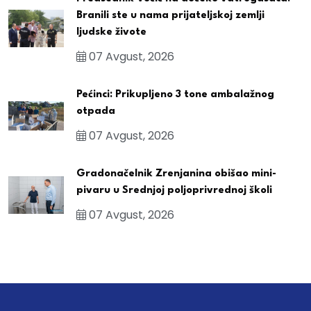
Branili ste u nama prijateljskoj zemlji
ljudske živote
07 Avgust, 2026
Pećinci: Prikupljeno 3 tone ambalažnog
otpada
07 Avgust, 2026
Gradonačelnik Zrenjanina obišao mini-
pivaru u Srednjoj poljoprivrednoj školi
07 Avgust, 2026