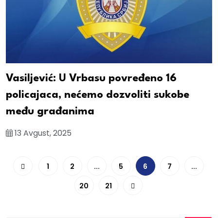
Vasiljević: U Vrbasu povređeno 16
policajaca, nećemo dozvoliti sukobe
među građanima
13 Avgust, 2025
1
2
...
5
6
7
...
20
21