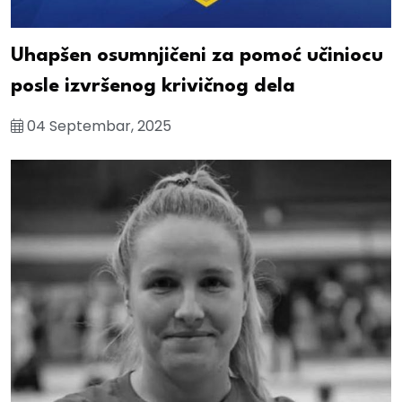
Uhapšen osumnjičeni za pomoć učiniocu
posle izvršenog krivičnog dela
04 Septembar, 2025