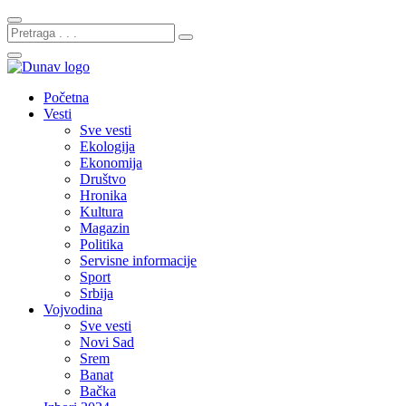
Početna
Vesti
Sve vesti
Ekologija
Ekonomija
Društvo
Hronika
Kultura
Magazin
Politika
Servisne informacije
Sport
Srbija
Vojvodina
Sve vesti
Novi Sad
Srem
Banat
Bačka