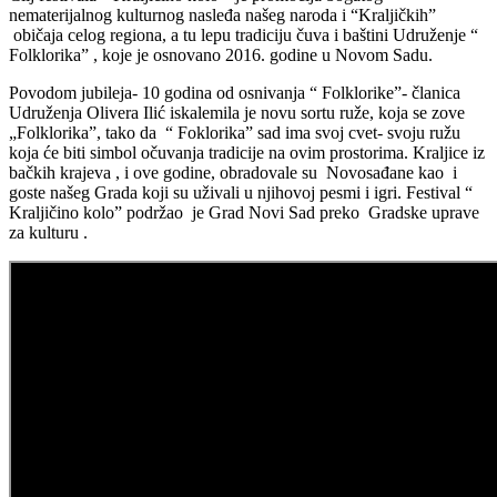
nematerijalnog kulturnog nasleđa našeg naroda i “Kraljičkih”
običaja celog regiona, a tu lepu tradiciju čuva i baštini Udruženje “
Folklorika” , koje je osnovano 2016. godine u Novom Sadu.
Povodom jubileja- 10 godina od osnivanja “ Folklorike”- članica
Udruženja Olivera Ilić iskalemila je novu sortu ruže, koja se zove
„Folklorika”, tako da “ Foklorika” sad ima svoj cvet- svoju ružu
koja će biti simbol očuvanja tradicije na ovim prostorima. Kraljice iz
bačkih krajeva , i ove godine, obradovale su Novosađane kao i
goste našeg Grada koji su uživali u njihovoj pesmi i igri. Festival “
Kraljičino kolo” podržao je Grad Novi Sad preko Gradske uprave
za kulturu .