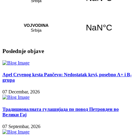
Poslednje objave
Apel Crvenog krsta Pančevo: Nedostatak krvi, posebno A+ i B-
grupa
07 Decembar, 2026
Традиционалната гулашијада по повод Петровден во
Велики Гај
07 Septembar, 2026