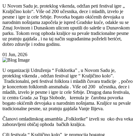
U Novom Sadu je, proteklog vikenda, održan peti festival igre „
Kraljičino kolo“. Više od 200 učesnika, dece i mladih, izvelo je
pesme i igre iz cele Srbije. Povorka bogato okićenih devojaka u
narodnim nošnjama započela je ispred Gradske kuće, odakle su se
Zmaj Jovinom i Dunaskom ulicom uputili do saletle u Dunavskom
parku. Tokom svog ophoda kraljice su pevale tradicionalne pesme
uz pratnju gajdaša , i na taj način sugrađanima poželeli berićet,
dobro zdravlje i rodnu godinu.
01 Jun, 2026
U organizaciji Udruženja “ Folklorika” , u Novom Sadu je,
proteklog vikenda , održan festival igre “ Kraljičino kolo”.
Tradicionalni, peti festival folklora i mladih čuvara tradicije , počeo
je koncertom folklornih ansmabala . Više od 200 učesnika, dece i
mladih, izvelo je pesme i igre iz cele Srbije. Drugog dana festivala,
iz centra Grada ,sa Trga Slobode, krenula je čarobna povorka
bogato okićenih devojaka u narodnim nošnjama. Kraljice su pevale
tradicionalne pesme, uz pratnju gajdaša Vanje Ilijeva.
Članovi omladinskog ansambla „Folklorike” izveli su oko dva veka
zaboravljeni običaj ophoda bačkih kraljica.
Cilj festivala “ Kraljičino kolo” je promocija bogatog