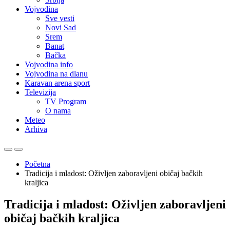
Vojvodina
Sve vesti
Novi Sad
Srem
Banat
Bačka
Vojvodina info
Vojvodina na dlanu
Karavan arena sport
Televizija
TV Program
O nama
Meteo
Arhiva
Početna
Tradicija i mladost: Oživljen zaboravljeni običaj bačkih
kraljica
Tradicija i mladost: Oživljen zaboravljeni
običaj bačkih kraljica