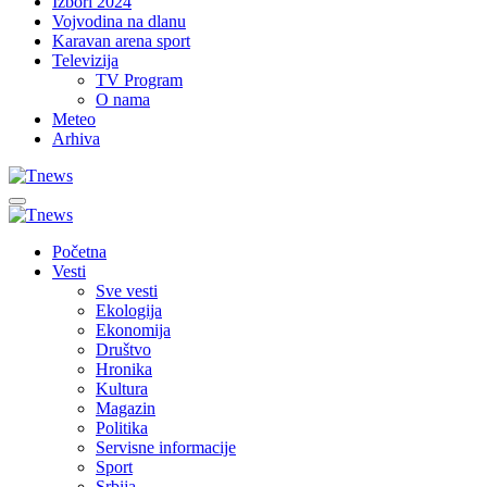
Izbori 2024
Vojvodina na dlanu
Karavan arena sport
Televizija
TV Program
O nama
Meteo
Arhiva
Početna
Vesti
Sve vesti
Ekologija
Ekonomija
Društvo
Hronika
Kultura
Magazin
Politika
Servisne informacije
Sport
Srbija