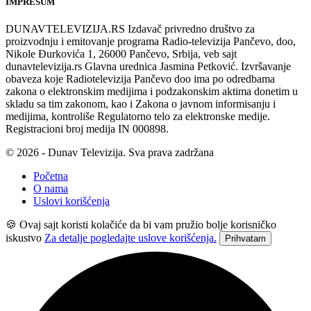
IMPRESUM
DUNAVTELEVIZIJA.RS Izdavač privredno društvo za
proizvodnju i emitovanje programa Radio-televizija Pančevo, doo,
Nikole Đurkovića 1, 26000 Pančevo, Srbija, veb sajt
dunavtelevizija.rs Glavna urednica Jasmina Petković. Izvršavanje
obaveza koje Radiotelevizija Pančevo doo ima po odredbama
zakona o elektronskim medijima i podzakonskim aktima donetim u
skladu sa tim zakonom, kao i Zakona o javnom informisanju i
medijima, kontroliše Regulatorno telo za elektronske medije.
Registracioni broj medija IN 000898.
© 2026 - Dunav Televizija. Sva prava zadržana
Početna
O nama
Uslovi korišćenja
🍪 Ovaj sajt koristi kolačiće da bi vam pružio bolje korisničko
iskustvo
Za detalje pogledajte uslove korišćenja.
Prihvatam