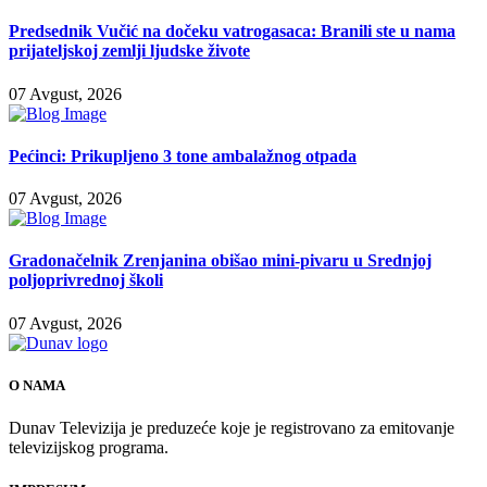
Predsednik Vučić na dočeku vatrogasaca: Branili ste u nama
prijateljskoj zemlji ljudske živote
07 Avgust, 2026
Pećinci: Prikupljeno 3 tone ambalažnog otpada
07 Avgust, 2026
Gradonačelnik Zrenjanina obišao mini-pivaru u Srednjoj
poljoprivrednoj školi
07 Avgust, 2026
O NAMA
Dunav Televizija je preduzeće koje je registrovano za emitovanje
televizijskog programa.