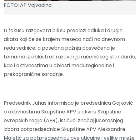
FOTO: AP Vojvodina
U fokusu razgovora bili su predlozi odluka i drugih
akata koji će se krajem meseca naći na dnevnom
redu sednice, a posebna pažnja posvećena je
temama iz oblasti obrazovanja i učeničkog standarda,
kao i aktivnostima u oblasti međuregionalne i
prekogranične saradnje.
Predsednik Juhas informisao je predsednicu Gojković
o aktivnostima Skupštine APV u okviru Skupštine
evropskih regija (AER), ističući značaj jučerašnjeg
izbora potpredsednice Skupštine APV Aleksandre
Maletić za potpredsednicu ove uticajne i velike mreže