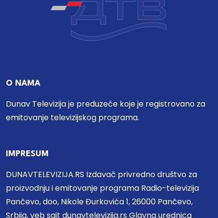
O NAMA
Dunav Televizija je preduzeće koje je registrovano za
emitovanje televizijskog programa.
IMPRESUM
DUNAVTELEVIZIJA.RS Izdavač privredno društvo za
proizvodnju i emitovanje programa Radio-televizija
Pančevo, doo, Nikole Đurkovića 1, 26000 Pančevo,
Srbija, veb sajt dunavtelevizija.rs Glavna urednica