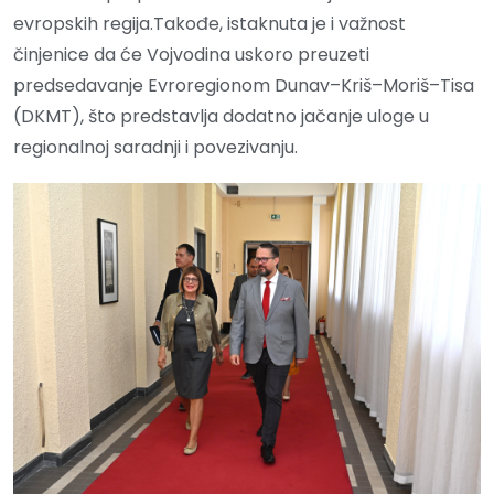
evropskih regija.Takođe, istaknuta je i važnost
činjenice da će Vojvodina uskoro preuzeti
predsedavanje Evroregionom Dunav–Kriš–Moriš–Tisa
(DKMT), što predstavlja dodatno jačanje uloge u
regionalnoj saradnji i povezivanju.